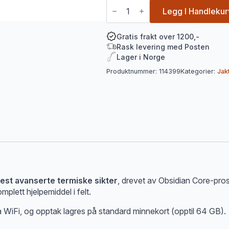
ATN
MARS-
Legg I Handlekur
HD640-
2.5-
25X,
Gratis frakt over 1200,-
640X480,
Rask levering med Posten
50MM,
Lager i Norge
THERMAL
RIFLE
Produktnummer:
114399
Kategorier:
Jak
SCOPE
antall
t avanserte termiske sikter
, drevet av Obsidian Core-proses
mplett hjelpemiddel i felt.
 via WiFi, og opptak lagres på standard minnekort (opptil 64 GB).