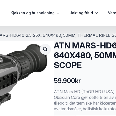
Kjøkken og husholdning
Jakt og fritid
Var
ARS-HD640-2.5-25X, 640X480, 50MM, THERMAL RIFLE 
ATN MARS-HD6
640X480, 50MM
SCOPE
59.900
kr
ATN Mars HD (ThOR HD i USA) er 
Obsidian Core gjør dette til en av
tillegg til det termiske har kikker
avstandsmåler, ballistisk kalkulat