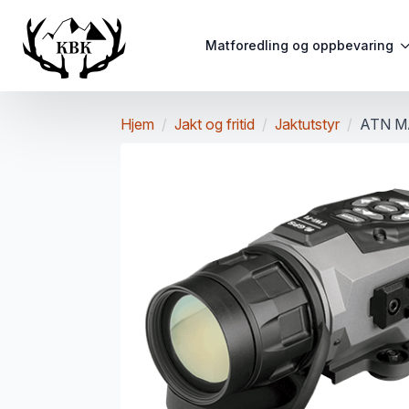
Matforedling og oppbevaring
Hjem
Jakt og fritid
Jaktutstyr
ATN M