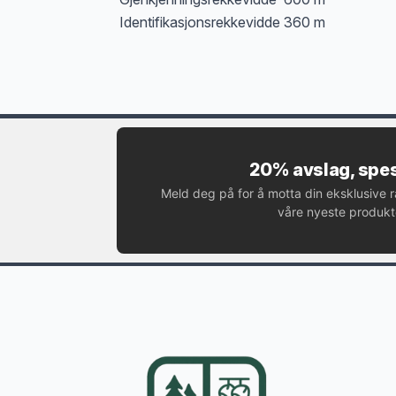
Identifikasjonsrekkevidde
360 m
20% avslag, spes
Meld deg på for å motta din eksklusive 
våre nyeste produkte