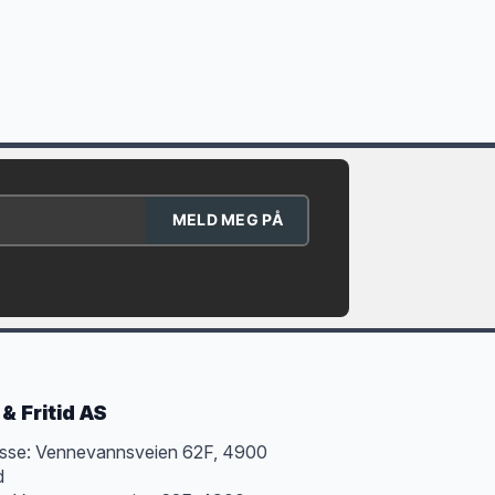
MELD MEG PÅ
& Fritid AS
sse: Vennevannsveien 62F, 4900
d