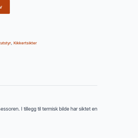
v
tutstyr
,
Kikkertsikter
soren. I tillegg til termisk bilde har siktet en