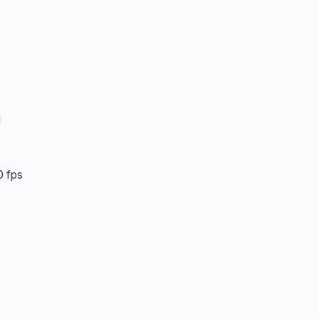
I
 fps