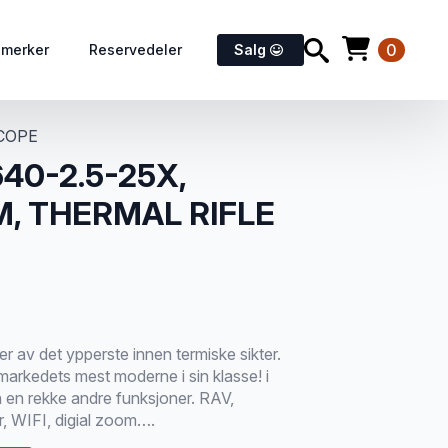
0
emerker
Reservedeler
Salg
SCOPE
40-2.5-25X,
, THERMAL RIFLE
av det ypperste innen termiske sikter.
 markedets mest moderne i sin klasse! i
ten en rekke andre funksjoner. RAV,
or, WIFI, digial zoom….