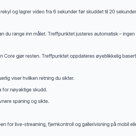
kyl og lagrer video fra 6 sekunder før skuddet til 20 sekunder 
kan du range inn målet. Treffpunktet justeres automatisk – ingen
 Core gjør resten. Treffpunktet oppdateres øyeblikkelig basert 
g viser hvilken retning du sikter.
a for nøyaktige skudd.
evnere spaning og sikte.
 for live-streaming, fjernkontroll og gallerivisning på mobil elle