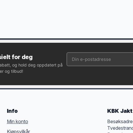
ielt for deg
rabatt, og hold deg oppdatert på
r og tilbud!
Info
KBK Jakt 
Min konto
Besøksadre
Tvedestran
Kjøpsvilkår