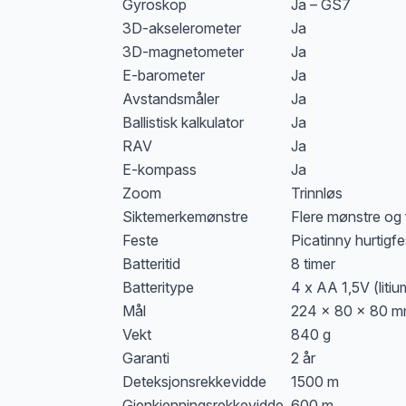
Gyroskop
Ja – GS7
3D-akselerometer
Ja
3D-magnetometer
Ja
E-barometer
Ja
Avstandsmåler
Ja
Ballistisk kalkulator
Ja
RAV
Ja
E-kompass
Ja
Zoom
Trinnløs
Siktemerkemønstre
Flere mønstre og 
Feste
Picatinny hurtigfes
Batteritid
8 timer
Batteritype
4 x AA 1,5V (litiu
Mål
224 x 80 x 80 
Vekt
840 g
Garanti
2 år
Deteksjonsrekkevidde
1500 m
Gjenkjenningsrekkevidde
600 m