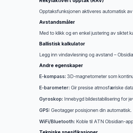
Rekylaktivert opptak (RAV)
Opptaksfunksjonen aktiveres automatisk av re
Avstandsmåler
Med to klikk og en enkel justering av siktet 
Ballistisk kalkulator
Legg inn vindavlesning og avstand – Obsidian
Andre egenskaper
E-kompass:
3D-magnetometer som kontinuerli
E-barometer:
Gir presise atmosfæriske dat
Gyroskop:
Innebygd bildestabilisering for j
GPS:
Geotagger posisjonen din automatisk.
WiFi/Bluetooth:
Koble til ATN Obsidian-appen
Tekniske spesifikasjoner