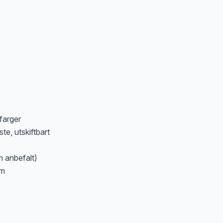
farger
te, utskiftbart
m anbefalt)
mm