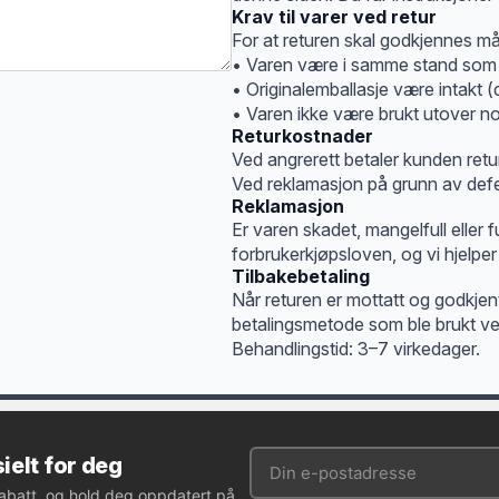
Krav til varer ved retur
For at returen skal godkjennes må
• Varen være i samme stand som
• Originalemballasje være intakt (
• Varen ikke være brukt utover no
Returkostnader
Ved angrerett betaler kunden retu
Ved reklamasjon på grunn av defe
Reklamasjon
Er varen skadet, mangelfull eller 
forbrukerkjøpsloven, og vi hjelper
Tilbakebetaling
Når returen er mottatt og godkjen
betalingsmetode som ble brukt ve
Behandlingstid: 3–7 virkedager.
ielt for deg
rabatt, og hold deg oppdatert på