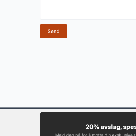
Send
20% avslag, spes
Meld deg på for å motta din eksklusive 