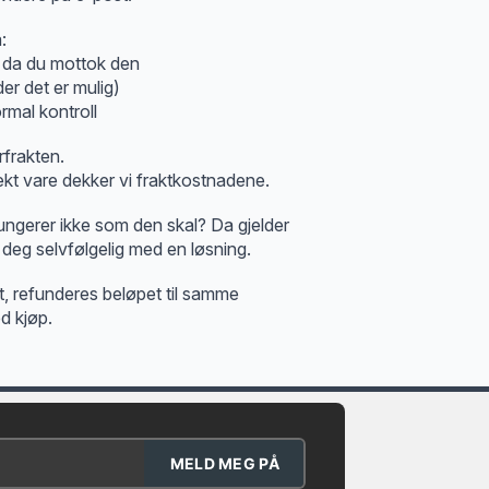
:
 da du mottok den
der det er mulig)
rmal kontroll
rfrakten.
kt vare dekker vi fraktkostnadene.
fungerer ikke som den skal? Da gjelder
 deg selvfølgelig med en løsning.
t, refunderes beløpet til samme
d kjøp.
MELD MEG PÅ