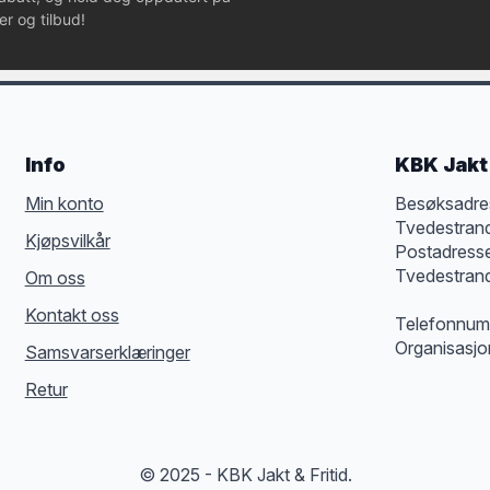
r og tilbud!
Info
KBK Jakt 
Min konto
Besøksadre
Tvedestran
Kjøpsvilkår
Postadress
Tvedestran
Om oss
Kontakt oss
Telefonnum
Organisasj
Samsvarserklæringer
Retur
© 2025 - KBK Jakt & Fritid.