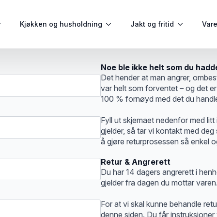
Kjøkken og husholdning
Jakt og fritid
Var
Noe ble ikke helt som du hadd
Det hender at man angrer, ombest
var helt som forventet – og det er
100 % fornøyd med det du handle
Fyll ut skjemaet nedenfor med lit
gjelder, så tar vi kontakt med deg s
å gjøre returprosessen så enkel 
Retur & Angrerett
Du har 14 dagers angrerett i henho
gjelder fra dagen du mottar varen
For at vi skal kunne behandle retu
denne siden. Du får instruksjoner