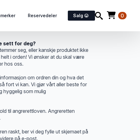
0
emerker
Reservedeler
Salg
e sett for deg?
emmer seg, eller kanskje produktet ikke
 helt i orden! Vi ønsker at du skal være
r hos oss.
t informasjon om ordren din og hva det
å fort vi kan. Vi gjør vårt aller beste for
og hyggelig som mulig
ld til angrerettloven. Angreretten
.
ren raskt, ber vi deg fylle ut skjemaet på
 videre på e-post.