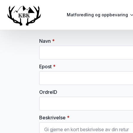
Matforedling og oppbevaring
Navn
*
Epost
*
OrdreID
Beskrivelse
*