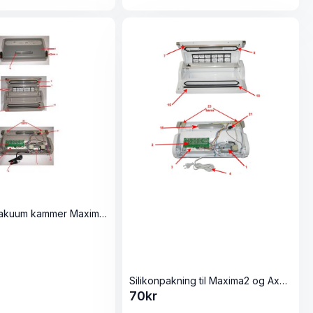
Avtagbart vakuum kammer Maxima2
Silikonpakning til Maxima2 og Axolute
70
kr