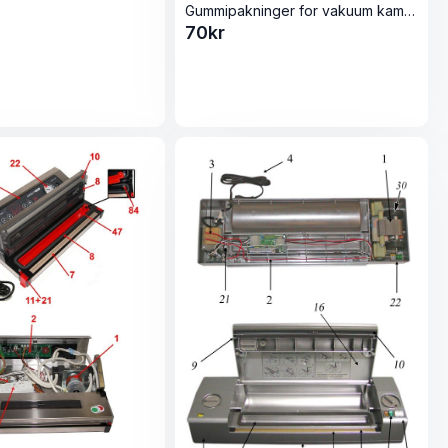
Gummipakninger for vakuum kammer Genius
70
kr