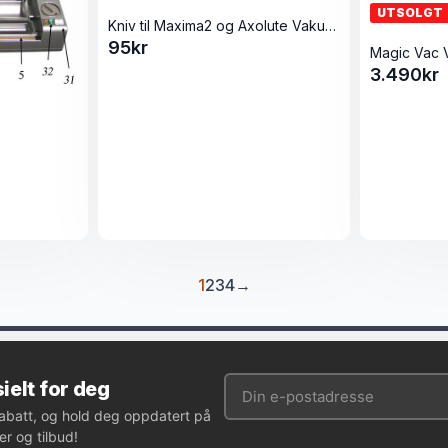
UTSOLGT
Kniv til Maxima2 og Axolute Vakuumpakker
95
kr
3.490
kr
1
2
3
4
→
ielt for deg
rabatt, og hold deg oppdatert på
r og tilbud!