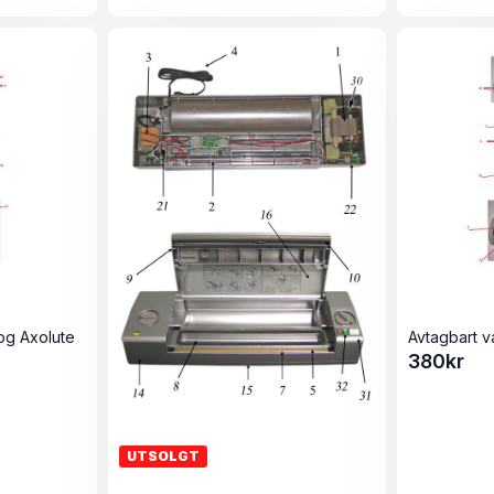
og Axolute
380
kr
UTSOLGT