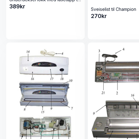
389
kr
Sveiselist til Champion
270
kr