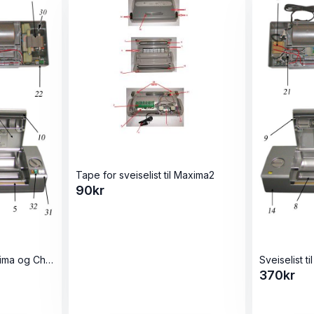
Tape for sveiselist til Maxima2
90
kr
Pakning for lokk til Maxima og Champion
Sveiselist 
370
kr