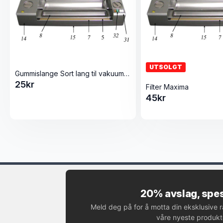
UTSOLGT
Gummislange Sort lang til vakuumpumpe Maxima og Champion
25
kr
Filter Maxima
45
kr
20% avslag, spes
Meld deg på for å motta din eksklusive 
våre nyeste produkte