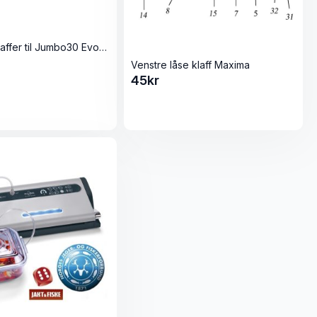
Røde låseklaffer til Jumbo30 Evo Plus og Premium
Venstre låse klaff Maxima
45
kr