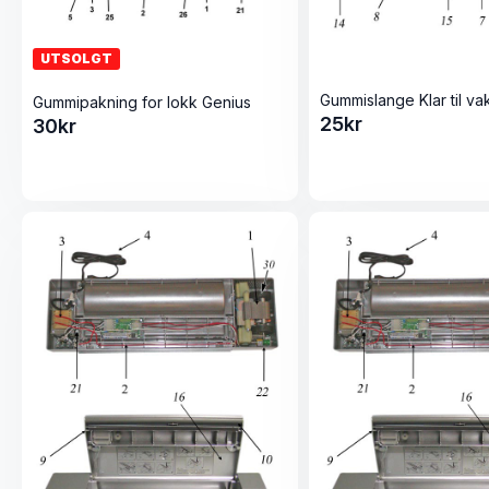
UTSOLGT
Gummipakning for lokk Genius
25
kr
30
kr