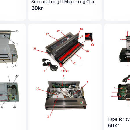
Silikonpakning til Maxima og Champion
30
kr
60
kr