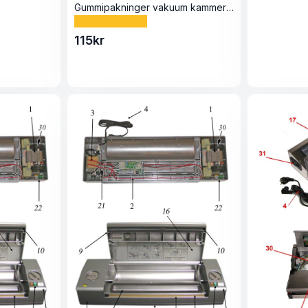
Gummipakninger vakuum kammer Jumbo30 Evo Plus og Premium
115
kr