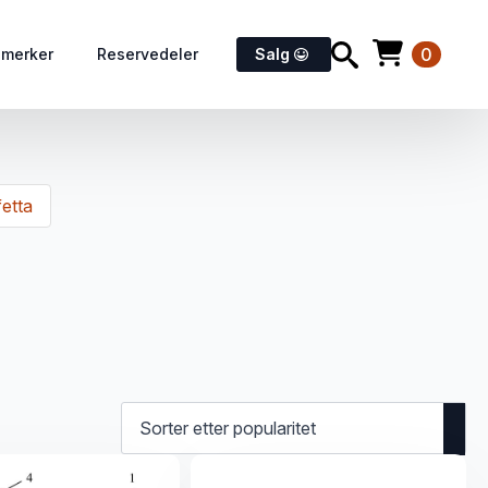
0
emerker
Reservedeler
Salg
fetta