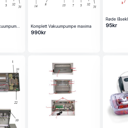
95
kr
Gummislange Klar til vakuumpumpe Maxima og Champion
Komplett Vakuumpumpe maxima
990
kr