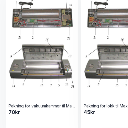
Pakning for vakuumkammer til Maxima og Champion
70
kr
45
kr