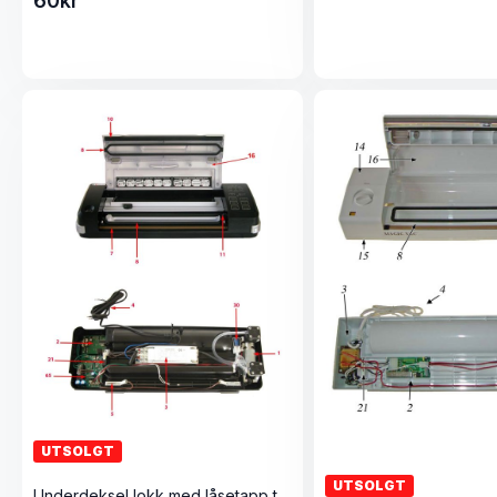
60
kr
UTSOLGT
UTSOLGT
Underdeksel lokk med låsetapp til Master og Perfetta