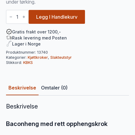
under tørking.
Baconheng
med
Legg I Handlekurv
rett
opphengskrok
antall
Gratis frakt over 1200,-
Rask levering med Posten
Lager i Norge
Produktnummer:
13740
Kategorier:
Kjøttkroker
,
Slakteutstyr
Stikkord:
KBKS
Beskrivelse
Omtaler (0)
Beskrivelse
Baconheng med rett opphengskrok