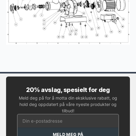
20% avslag, spesielt for deg
Meld deg på for å motta din eksklusive rabatt, og
hold deg oppdatert på våre nyeste produkter og
tilbud!
MELD MEG PÅ