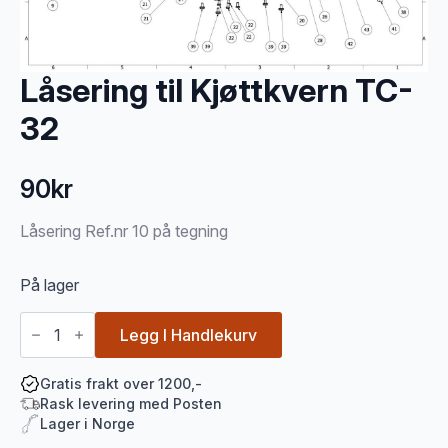
Låsering til Kjøttkvern TC-
32
90
kr
Låsering Ref.nr 10 på tegning
På lager
Låsering
til
Legg I Handlekurv
Kjøttkvern
TC-
32
Gratis frakt over 1200,-
antall
Rask levering med Posten
Lager i Norge