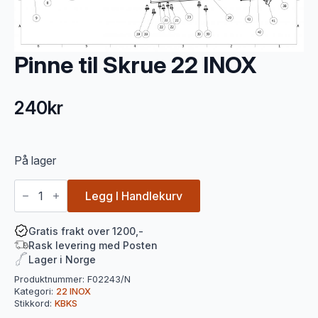
Pinne til Skrue 22 INOX
240
kr
På lager
Pinne
til
Legg I Handlekurv
Skrue
22
INOX
Gratis frakt over 1200,-
antall
Rask levering med Posten
Lager i Norge
Produktnummer:
F02243/N
Kategori:
22 INOX
Stikkord:
KBKS