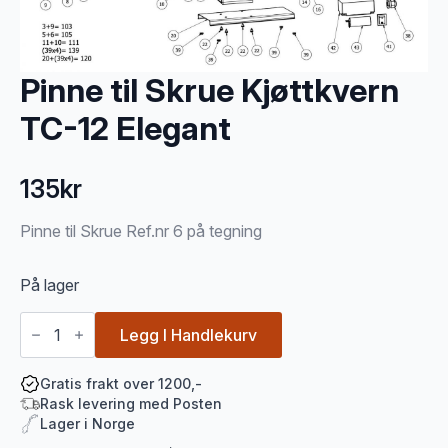
Pinne til Skrue Kjøttkvern
TC-12 Elegant
135
kr
Pinne til Skrue Ref.nr 6 på tegning
På lager
Pinne
til
Legg I Handlekurv
Skrue
Kjøttkvern
TC-
Gratis frakt over 1200,-
12
Rask levering med Posten
Elegant
Lager i Norge
antall