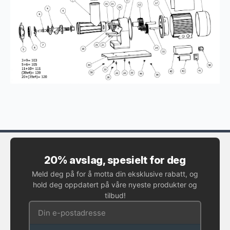
20% avslag, spesielt for deg
Meld deg på for å motta din eksklusive rabatt, og
hold deg oppdatert på våre nyeste produkter og
tilbud!