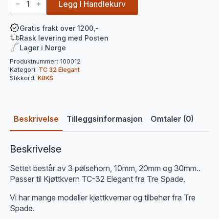
3
Legg I Handlekurv
pkn.
10mm
-
Gratis frakt over 1200,-
20mm
Rask levering med Posten
-
Lager i Norge
30mm
til
Produktnummer:
100012
32
Kategori:
TC 32 Elegant
Elegant
Stikkord:
KBKS
fra
Tre
Spade
antall
Beskrivelse
Tilleggsinformasjon
Omtaler (0)
Beskrivelse
Settet består av 3 pølsehorn, 10mm, 20mm og 30mm..
Passer til Kjøttkvern TC-32 Elegant fra Tre Spade.
Vi har mange modeller kjøttkverner og tilbehør fra Tre
Spade.