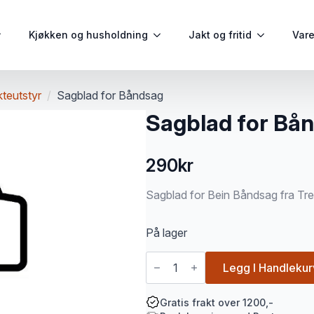
Kjøkken og husholdning
Jakt og fritid
Var
kteutstyr
Sagblad for Båndsag
Sagblad for Bå
290
kr
Sagblad for Bein Båndsag fra Tr
På lager
Sagblad
for
Legg I Handlekur
Båndsag
antall
Gratis frakt over 1200,-