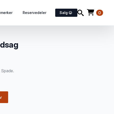
0
emerker
Reservedeler
Salg
ndsag
e Spade.
v