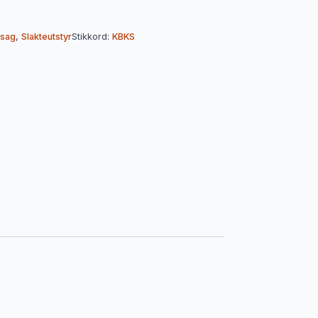
nsag
,
Slakteutstyr
Stikkord:
KBKS