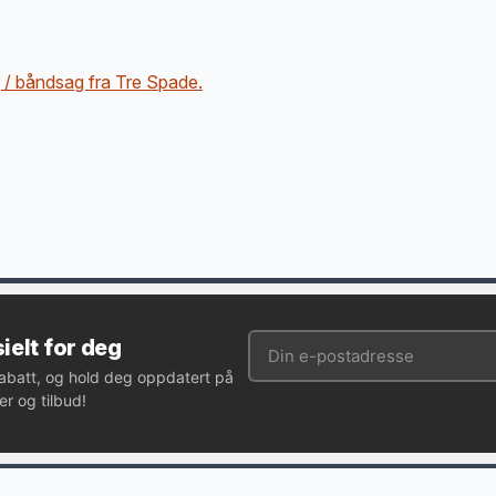
ag / båndsag fra Tre Spade.
ielt for deg
rabatt, og hold deg oppdatert på
r og tilbud!