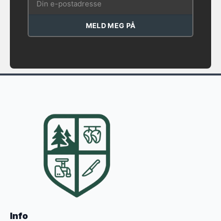
MELD MEG PÅ
Info