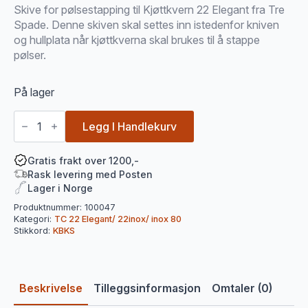
Skive for pølsestapping til Kjøttkvern 22 Elegant fra Tre
Spade. Denne skiven skal settes inn istedenfor kniven
og hullplata når kjøttkverna skal brukes til å stappe
pølser.
På lager
Skive
for
Legg I Handlekurv
pølsestapping
Kjøttkvern
22
Gratis frakt over 1200,-
Elegant
Rask levering med Posten
/
Lager i Norge
Inox
fra
Produktnummer:
100047
Tre
Kategori:
TC 22 Elegant/ 22inox/ inox 80
Spade
Stikkord:
KBKS
antall
Beskrivelse
Tilleggsinformasjon
Omtaler (0)