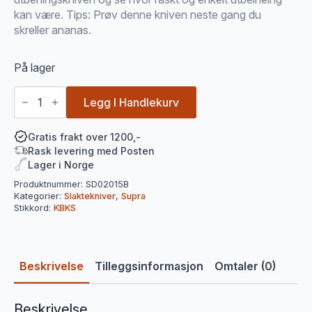
kan være. Tips: Prøv denne kniven neste gang du
skreller ananas.
På lager
Supra
kurvet
Legg I Handlekurv
Utbeiningskniv
/
Flåkniv
Gratis frakt over 1200,-
Flex
Rask levering med Posten
(15cm)
Lager i Norge
antall
Produktnummer:
SD02015B
Kategorier:
Slaktekniver
,
Supra
Stikkord:
KBKS
Beskrivelse
Tilleggsinformasjon
Omtaler (0)
Beskrivelse