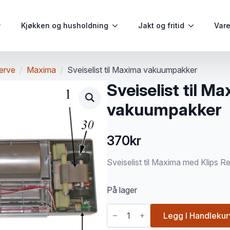
Kjøkken og husholdning
Jakt og fritid
Var
erve
Maxima
Sveiselist til Maxima vakuumpakker
Sveiselist til M
vakuumpakker
370
kr
Sveiselist til Maxima med Klips R
På lager
Sveiselist
til
Legg I Handlekur
Maxima