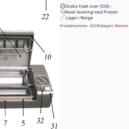
vakuumpakker
antall
Gratis frakt over 1200,-
Rask levering med Posten
Lager i Norge
Produktnummer:
3631
Kategori:
Maxima