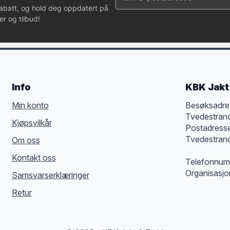
rabatt, og hold deg oppdatert på
r og tilbud!
Info
KBK Jakt 
Min konto
Besøksadre
Tvedestran
Kjøpsvilkår
Postadress
Tvedestran
Om oss
Kontakt oss
Telefonnum
Organisasj
Samsvarserklæringer
Retur