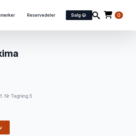
0
emerker
Reservedeler
Salg
axima
ef. Nr Tegning 5
v