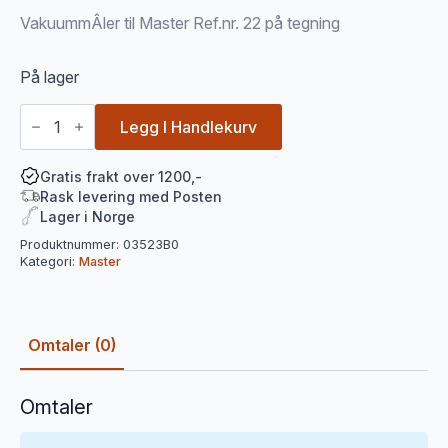
VakuummÂler til Master Ref.nr. 22 på tegning
På lager
Vakuumlåser
til
Legg I Handlekurv
Master
antall
Gratis frakt over 1200,-
Rask levering med Posten
Lager i Norge
Produktnummer:
03523B0
Kategori:
Master
Omtaler (0)
Omtaler