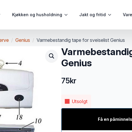
Kjøkken og husholdning
Jakt og fritid
Var
erve
Genius
Varmebestandig tape for sveiselist Genius
Varmebestandig 
Genius
75
kr
Utsolgt
Få en påminnels