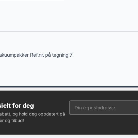
vakuumpakker Ref.nr. på tegning 7
ielt for deg
rabatt, og hold deg oppdatert på
r og tilbud!