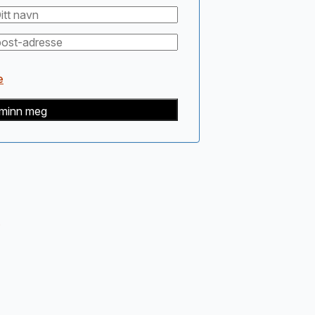
e
minn meg
s