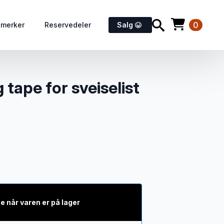
0
emerker
Reservedeler
Salg
tape for sveiselist
e når varen er på lager