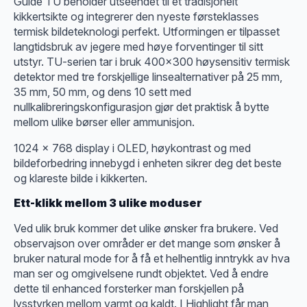
Guide TU beholder utseendet til et tradisjonelt
kikkertsikte og integrerer den nyeste førsteklasses
termisk bildeteknologi perfekt. Utformingen er tilpasset
langtidsbruk av jegere med høye forventinger til sitt
utstyr. TU-serien tar i bruk 400×300 høysensitiv termisk
detektor med tre forskjellige linsealternativer på 25 mm,
35 mm, 50 mm, og dens 10 sett med
nullkalibreringskonfigurasjon gjør det praktisk å bytte
mellom ulike børser eller ammunisjon.
1024 x 768 display i OLED, høykontrast og med
bildeforbedring innebygd i enheten sikrer deg det beste
og klareste bilde i kikkerten.
Ett-klikk mellom 3 ulike moduser
Ved ulik bruk kommer det ulike ønsker fra brukere. Ved
observajson over områder er det mange som ønsker å
bruker natural mode for å få et helhentlig inntrykk av hva
man ser og omgivelsene rundt objektet. Ved å endre
dette til enhanced forsterker man forskjellen på
lysstyrken mellom varmt og kaldt. I Highlight får man