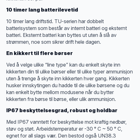
10 timer lang batterilevetid
10 timer lang driftstid. TU-serien har dobbelt
batterisystem som består av internt batteri og eksternt
batteri. Eksternt batteri kan byttes ut uten å slå av
strømmen, noe som sikrer drift hele dagen.
En kikkert til flere børser
Ved å velge ulike “line type” kan du enkelt skyte inn
kikkerten din til ulike børser eller til ulike typer ammunisjon
uten å trenge å skyte inn kikkerten hver gang. Kikkerten
husker innskytingen du hadde til de ulike børsene og du
kan enkelt bytte mellom modusene når du bytter
kikkerten fra børse til børse, eller ulik ammunisjon.
IP67 beskyttelsesgrad, robust og holdbar
Med IP67 vanntett for beskyttelse mot kraftig nedbør,
støv og støt. Arbeidstemperatur er -30 ° C ~ 50 ° C,
egnet for all slags vær. Den bestod også UN38.3