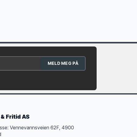
MELD MEG PÅ
& Fritid AS
sse: Vennevannsveien 62F, 4900
d