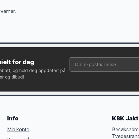
kverner.
ielt for deg
rabatt, og hold deg oppdatert på
r og tilbud!
Info
KBK Jakt 
Min konto
Besøksadre
Tvedestran