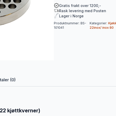
passer
alle
Gratis frakt over 1200,-
våre
Rask levering med Posten
22
Lager i Norge
kjøttkverner)
antall
Produktnummer:
BS-
Kategorier:
Kjøk
101041
22inox/ inox 80
aler (0)
 22 kjøttkverner)