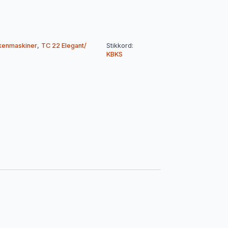
kenmaskiner
,
TC 22 Elegant/
Stikkord:
KBKS