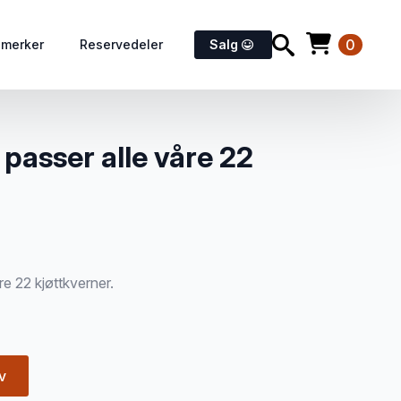
0
emerker
Reservedeler
Salg
passer alle våre 22
e 22 kjøttkverner.
v