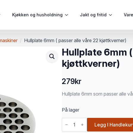
Kjøkken og husholdning
Jakt og fritid
Var
maskiner
Hullplate 6mm ( passer alle våre 22 kjøttkverner)
Hullplate 6mm ( 
kjøttkverner)
279
kr
Hullplate 6mm som passer alle vår
På lager
Hullplate
6mm
Legg I Handlekur
(