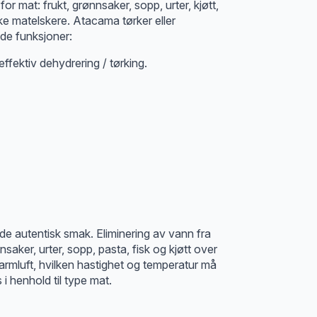
for mat: frukt, grønnsaker, sopp, urter, kjøtt,
ke matelskere. Atacama tørker eller
nde funksjoner:
ffektiv dehydrering / tørking.
e autentisk smak. Eliminering av vann fra
aker, urter, sopp, pasta, fisk og kjøtt over
 varmluft, hvilken hastighet og temperatur må
i henhold til type mat.