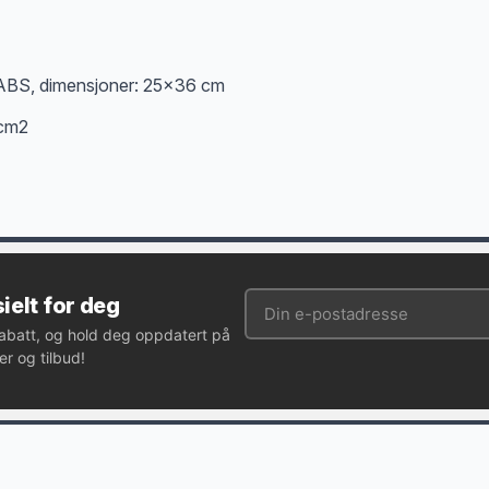
et ABS, dimensjoner: 25×36 cm
 cm2
ielt for deg
rabatt, og hold deg oppdatert på
r og tilbud!