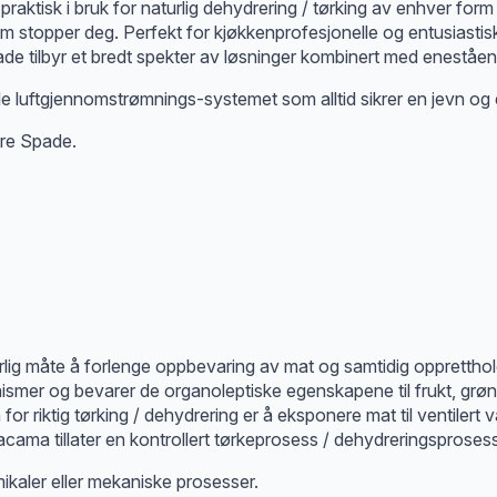
 praktisk i bruk for naturlig dehydrering / tørking av enhver form 
om stopper deg. Perfekt for kjøkkenprofesjonelle og entusiastis
de tilbyr et bredt spekter av løsninger kombinert med eneståe
le luftgjennomstrømnings-systemet som alltid sikrer en jevn og e
Tre Spade.
lig måte å forlenge oppbevaring av mat og samtidig oppretthold
smer og bevarer de organoleptiske egenskapene til frukt, grønns
or riktig tørking / dehydrering er å eksponere mat til ventilert
ama tillater en kontrollert tørkeprosess / dehydreringsprosess 
mikaler eller mekaniske prosesser.