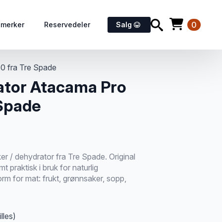
0
emerker
Reservedeler
Salg
0 fra Tre Spade
ator Atacama Pro
 Spade
er / dehydrator fra Tre Spade. Original
mt praktisk i bruk for naturlig
orm for mat: frukt, grønnsaker, sopp,
lles)