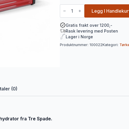
Tørker
/
Legg I Handlekur
Dehydrator
Atacama
Pro
Gratis frakt over 1200,-
220/50
Rask levering med Posten
fra
Lager i Norge
Tre
Spade
Produktnummer:
100022
Kategori:
Tørk
antall
aler (0)
hydrator fra Tre Spade.