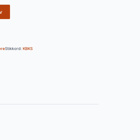
v
ere
Stikkord:
KBKS