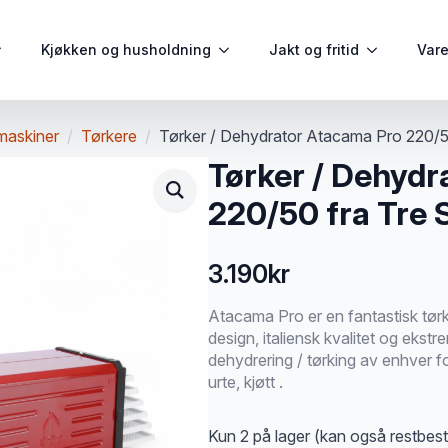
Kjøkken og husholdning
Jakt og fritid
Var
maskiner
Tørkere
Tørker / Dehydrator Atacama Pro 220/5
Tørker / Dehydr
220/50 fra Tre
3.190
kr
Atacama Pro er en fantastisk tørk
design, italiensk kvalitet og ekstre
dehydrering / tørking av enhver f
urte, kjøtt .
Kun 2 på lager (kan også restbesti