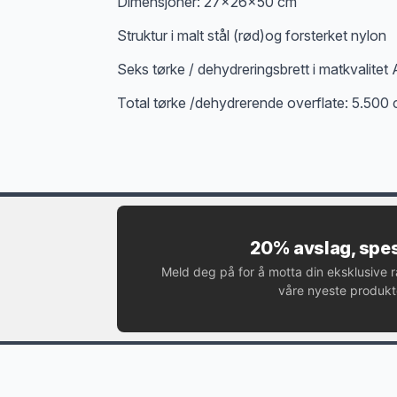
Dimensjoner: 27x26x50 cm
Struktur i malt stål (rød)og forsterket nylon
Seks tørke / dehydreringsbrett i matkvalit
Total tørke /dehydrerende overflate: 5.500
20% avslag, spes
Meld deg på for å motta din eksklusive 
våre nyeste produkte