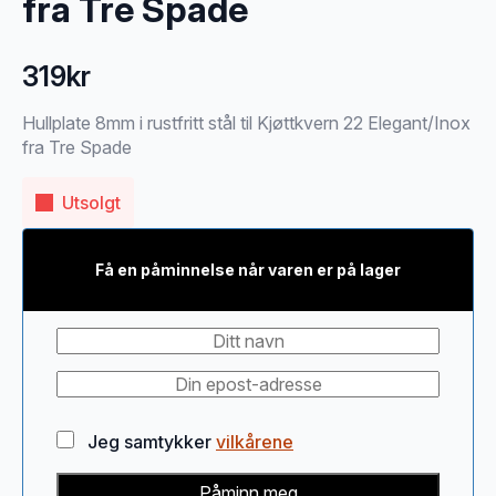
fra Tre Spade
319
kr
Hullplate 8mm i rustfritt stål til Kjøttkvern 22 Elegant/Inox
fra Tre Spade
Utsolgt
Få en påminnelse når varen er på lager
Jeg samtykker
vilkårene
Påminn meg