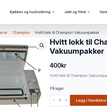
Kjøkken og husholdning
Jakt og fritid
Var
erve
Champion
Hvitt lokk til Champion Vakuumpakker
Hvitt lokk til C
Vakuumpakker
400
kr
Hvitt lokk til Champion Vakuumpa
På lager
Hvitt
lokk
Legg I Handlekur
til