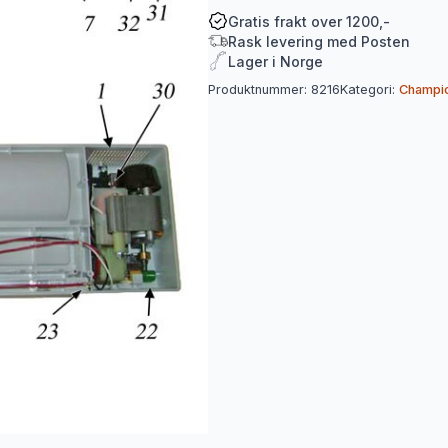
Champion
Vakuumpakker
Gratis frakt over 1200,-
antall
Rask levering med Posten
Lager i Norge
Produktnummer:
8216
Kategori:
Champi