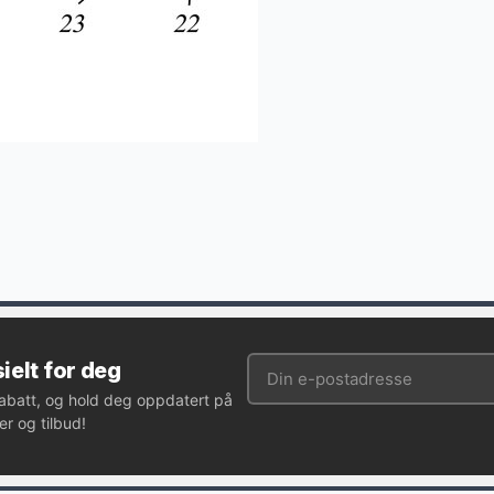
ielt for deg
rabatt, og hold deg oppdatert på
r og tilbud!