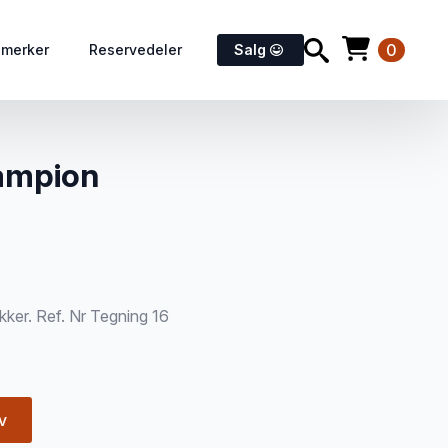
0
emerker
Reservedeler
Salg
hampion
kker. Ref. Nr Tegning 16
v