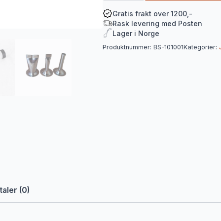
kit
antall
Gratis frakt over 1200,-
Rask levering med Posten
Lager i Norge
Produktnummer:
BS-101001
Kategorier:
aler (0)