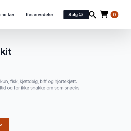
0
emerker
Reservedeler
Salg
kit
, fisk, kjøttdeig, biff og hjortekjøtt.
ltid og for ikke snakke om som snacks
v