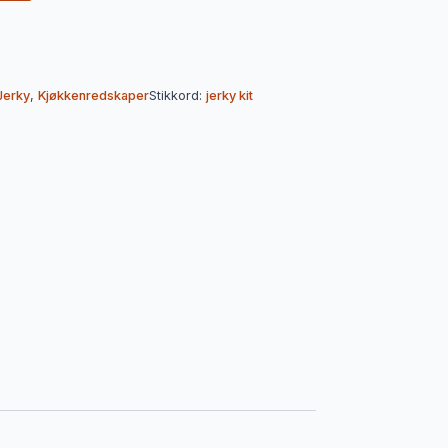
Jerky
,
Kjøkkenredskaper
Stikkord:
jerky kit