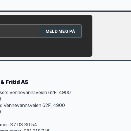
MELD MEG PÅ
& Fritid AS
sse: Vennevannsveien 62F, 4900
d
e: Vennevannsveien 62F, 4900
d
mer: 37 03 30 54