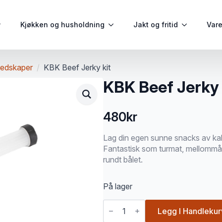
Kjøkken og husholdning
Jakt og fritid
Var
redskaper
KBK Beef Jerky kit
KBK Beef Jerky 
480
kr
Lag din egen sunne snacks av kalkun
Fantastisk som turmat, mellommå
rundt bålet.
På lager
KBK
Beef
Legg I Handlekur
Jerky