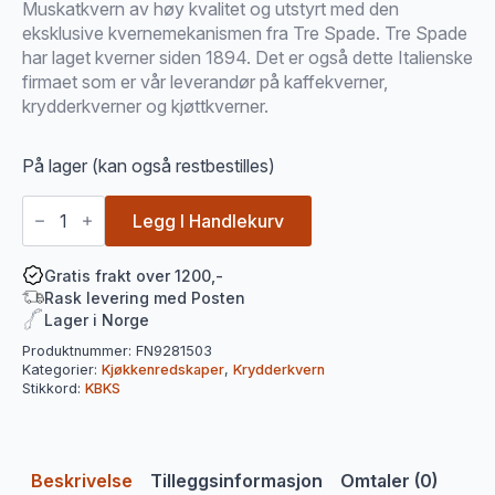
Muskatkvern av høy kvalitet og utstyrt med den
eksklusive kvernemekanismen fra Tre Spade. Tre Spade
har laget kverner siden 1894. Det er også dette Italienske
firmaet som er vår leverandør på kaffekverner,
krydderkverner og kjøttkverner.
På lager (kan også restbestilles)
Muskatkvern
antall
Legg I Handlekurv
Gratis frakt over 1200,-
Rask levering med Posten
Lager i Norge
Produktnummer:
FN9281503
Kategorier:
Kjøkkenredskaper
,
Krydderkvern
Stikkord:
KBKS
Beskrivelse
Tilleggsinformasjon
Omtaler (0)