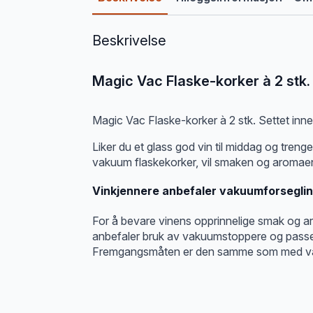
Beskrivelse
Magic Vac Flaske-korker à 2 stk.
Magic Vac Flaske-korker à 2 stk. Settet inne
Liker du et glass god vin til middag og tre
vakuum flaskekorker, vil smaken og aromaen f
Vinkjennere anbefaler vakuumforseglin
For å bevare vinens opprinnelige smak og a
anbefaler bruk av vakuumstoppere og passen
Fremgangsmåten er den samme som med vak