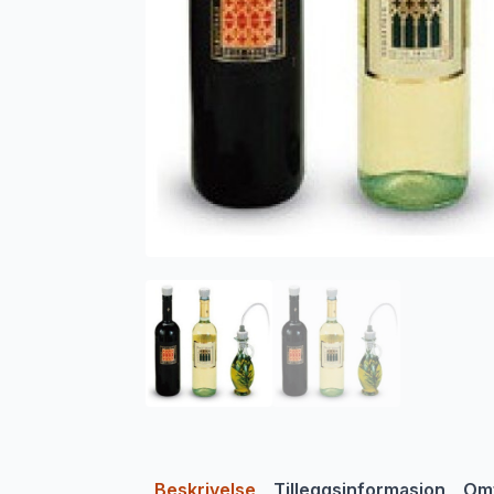
Beskrivelse
Tilleggsinformasjon
Omt