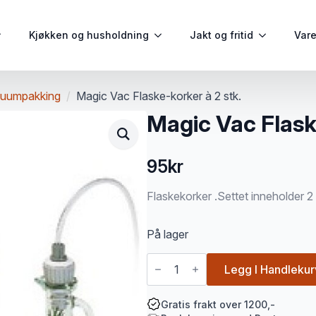
Kjøkken og husholdning
Jakt og fritid
Var
uumpakking
Magic Vac Flaske-korker à 2 stk.
Magic Vac Flask
95
kr
Flaskekorker .Settet inneholder 2 
På lager
Magic
Vac
Legg I Handlekur
Flaske-
korker
à
Gratis frakt over 1200,-
2