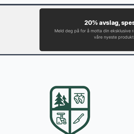
20% avslag, spes
Meld deg på for å motta din eksklusive 
våre nyeste produkte