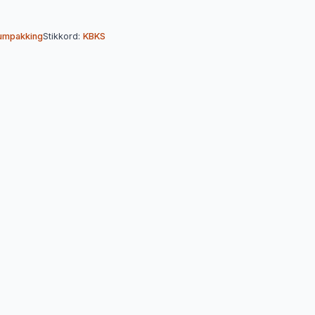
umpakking
Stikkord:
KBKS