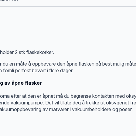
holder 2 stk flaskekorker.
nger du en måte å oppbevare den åpne flasken på best mulig må
orbli perfekt bevart i flere dager.
g av åpne flasker
roma etter at den er åpnet må du begrense kontakten med oks
de vakuumpumpe. Det vil tillate deg å trekke ut oksygenet fr
uumoppbevaring av matvarer i vakuumbeholdere og poser.