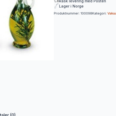
Rask levering med Posten
stk.
Lager i Norge
antall
Produktnummer:
100098
Kategori:
Vaku
aler (0)