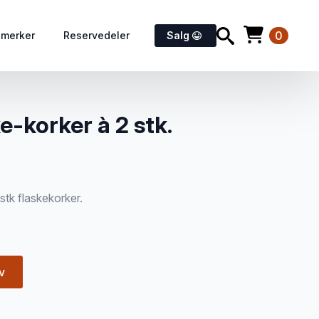
0
emerker
Reservedeler
Salg
e-korker à 2 stk.
stk flaskekorker.
v