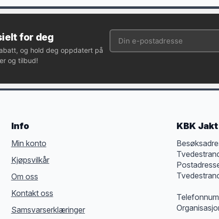
ielt for deg
rabatt, og hold deg oppdatert på
r og tilbud!
Info
KBK Jakt 
Min konto
Besøksadre
Tvedestran
Kjøpsvilkår
Postadress
Tvedestran
Om oss
Kontakt oss
Telefonnum
Organisasj
Samsvarserklæringer