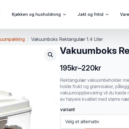
Kjøkken og husholdning
Jakt og fritid
Var
uumpakking
Vakuumboks Rektangulær 1.4 Liter
Vakuumboks Rek
195
kr
–
220
kr
Prisområde:
195kr
Rektangulær vakuumbeholder med e
holde frukt og grønnsaker, pålegg
til
vakuumoppbevaring vil du kaste 
220kr
av høyere kvalitet med større nær
variant