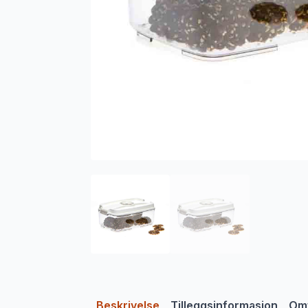
Beskrivelse
Tilleggsinformasjon
Omt