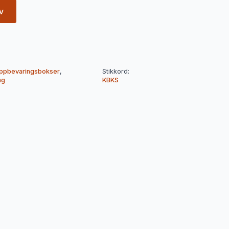
v
ppbevaringsbokser
,
Stikkord:
ng
KBKS