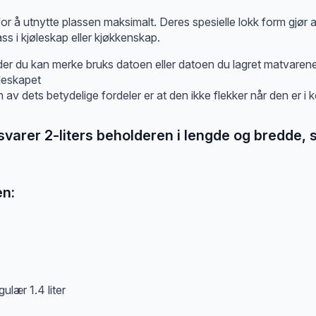
or å utnytte plassen maksimalt. Deres spesielle lokk form gjø
ss i kjøleskap eller kjøkkenskap.
r du kan merke bruks datoen eller datoen du lagret matvarene 
øleskapet
n av dets betydelige fordeler er at den ikke flekker når den er i 
svarer 2-liters beholderen i lengde og bredde, 
en: