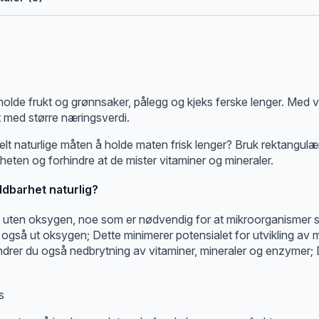
holde frukt og grønnsaker, pålegg og kjeks ferske lenger. Med
t med større næringsverdi.
lt naturlige måten å holde maten frisk lenger? Bruk rektangulæ
heten og forhindre at de mister vitaminer og mineraler.
ldbarhet naturlig?
ten oksygen, noe som er nødvendig for at mikroorganismer skal 
å ut oksygen; Dette minimerer potensialet for utvikling av mu
ndrer du også nedbrytning av vitaminer, mineraler og enzymer;