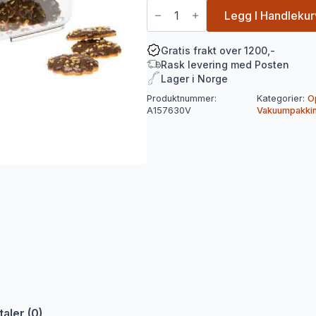
Vakuumboks
Rektangulær
Legg I Handlekur
1.4
Liter
antall
Gratis frakt over 1200,-
Rask levering med Posten
Lager i Norge
Produktnummer:
Kategorier:
O
A157630V
Vakuumpakki
aler (0)