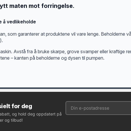
tt maten mot forringelse.
 å vedlikeholde
n, som garanterer at produktene vil vare lenge. Beholderne vår
).
skin. Avstå fra å bruke skarpe, grove svamper eller kraftige re
stene – kanten på beholderne og dysen til pumpen.
ielt for deg
rabatt, og hold deg oppdatert på
r og tilbud!