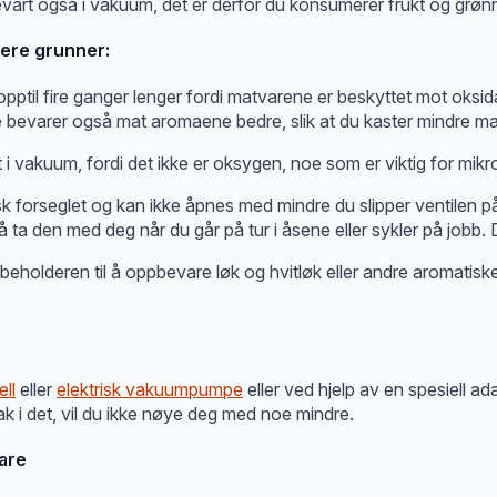
bevart også i vakuum, det er derfor du konsumerer frukt og grønn
lere grunner:
 opptil fire ganger lenger fordi matvarene er beskyttet mot oksid
te bevarer også mat aromaene bedre, slik at du kaster mindre ma
t i vakuum, fordi det ikke er oksygen, noe som er viktig for mik
orseglet og kan ikke åpnes med mindre du slipper ventilen på 
 ta den med deg når du går på tur i åsene eller sykler på jobb. D
holderen til å oppbevare løk og hvitløk eller andre aromatiske m
ll
eller
elektrisk vakuumpumpe
eller ved hjelp av en spesiell a
ak i det, vil du ikke nøye deg med noe mindre.
are