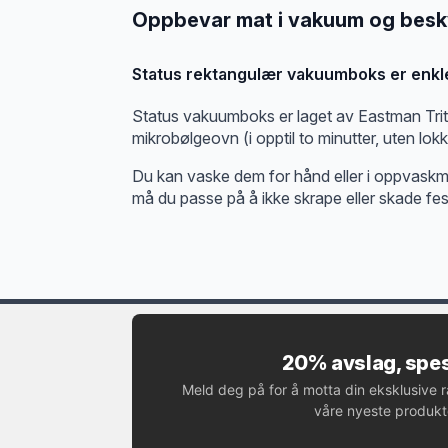
Oppbevar mat i vakuum og besky
Status rektangulær vakuumboks er enkle
Status vakuumboks er laget av Eastman Trita
mikrobølgeovn (i opptil to minutter, uten lokk
Du kan vaske dem for hånd eller i oppvaskma
må du passe på å ikke skrape eller skade fe
20% avslag, spes
Meld deg på for å motta din eksklusive 
våre nyeste produkte