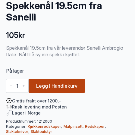
Spekkenål 19.5cm fra
Sanelli
105
kr
Spekkenål 19.5cm fra vår leverandør Sanelli Ambrogio
Italia. Nål til å sy inn spekk i kjøttet.
På lager
Spekkenål
19.5cm
Legg I Handlekurv
fra
Sanelli
antall
Gratis frakt over 1200,-
Rask levering med Posten
Lager i Norge
Produktnummer:
1212000
Kategorier:
Kjøkkenredskaper
,
Matpinsett
,
Redskaper
,
Slaktekniver
,
Slakteutstyr