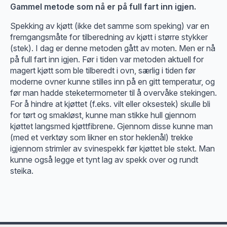
Gammel metode som nå er på full fart inn igjen.
Spekking av kjøtt (ikke det samme som speking) var en
fremgangsmåte for tilberedning av kjøtt i større stykker
(stek). I dag er denne metoden gått av moten. Men er nå
på full fart inn igjen. Før i tiden var metoden aktuell for
magert kjøtt som ble tilberedt i ovn, særlig i tiden før
moderne ovner kunne stilles inn på en gitt temperatur, og
før man hadde steketermometer til å overvåke stekingen.
For å hindre at kjøttet (f.eks. vilt eller oksestek) skulle bli
for tørt og smakløst, kunne man stikke hull gjennom
kjøttet langsmed kjøttfibrene. Gjennom disse kunne man
(med et verktøy som likner en stor heklenål) trekke
igjennom strimler av svinespekk før kjøttet ble stekt. Man
kunne også legge et tynt lag av spekk over og rundt
steika.