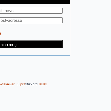
e
minn meg
aktekniver
,
Supra
Stikkord:
KBKS