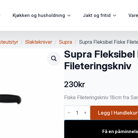
Kjøkken og husholdning
Jakt og fritid
Var
kteutstyr
Slaktekniver
Supra
Supra Fleksibel Fiske Filet
Supra Fleksibel 
Fileteringskniv
230
kr
Fiske Fileteringskniv 18cm fra Sa
Supra
Fleksibel
Legg I Handlekur
Fiske
Fileteringskniv
antall
Få en påminnels