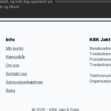
rabatt, og hold deg oppdatert på
r og tilbud!
Info
KBK Jakt 
Min konto
Besøksadre
Tvedestran
Kjøpsvilkår
Postadress
Tvedestran
Om oss
Kontakt oss
Telefonnum
Organisasj
Samsvarserklæringer
Retur
© 2025 - KBK Jakt & Fritid.