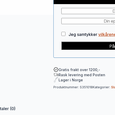
Jeg samtykker
vilkåren
På
Gratis frakt over 1200,-
Rask levering med Posten
Lager i Norge
Produktnummer:
S351018
Kategorier:
Sl
aler (0)