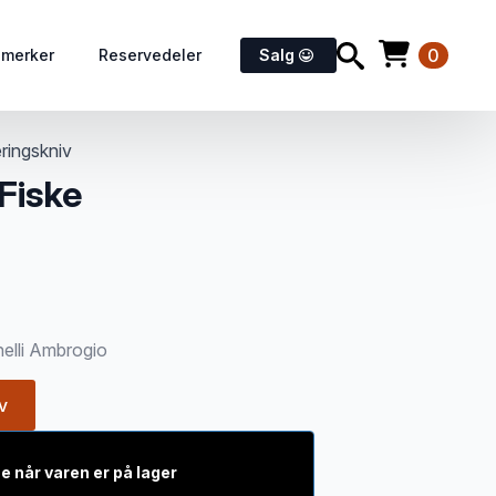
0
emerker
Reservedeler
Salg
eringskniv
Fiske
nelli Ambrogio
v
e når varen er på lager