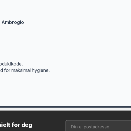
li Ambrogio
roduktkode.
d for maksimal hygiene.
ielt for deg