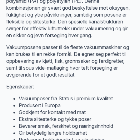
polyamid (PA) og polyetylen (PE). Denne
kombinasjonen gir svært god beskyttelse mot oksygen,
fuktighet og ytre påvirkninger, samtidig som posene er
fleksible og slitesterke. Den spesielle kanalstrukturen
sørger for effektiv luftuttrekk under vakuumering og gir
en sikker og jevn forsegling hver gang.
Vakuumposene passer til de fleste vakuummaskiner og
kan brukes til en rekke formål. De egner seg perfekt til
oppbevaring av kjøtt, fisk, grønnsaker og ferdigretter,
samt til sous vide-matlaging hvor tett forsegling er
avgjørende for et godt resultat.
Egenskaper:
Vakuumposer fra Status i premium kvalitet
Produsert i Europa
Godkjent for kontakt med mat
Ekstra slitesterke og tykke poser
Bevarer smak, ferskhet og næringsinnhold
Gir betydelig lengre holdbarhet
Reduserer bakterievekst og oksidering