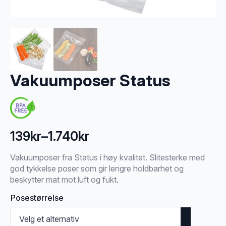
Vakuumposer Status
139
kr
–
1.740
kr
Prisområde:
139kr
Vakuumposer fra Status i høy kvalitet. Slitesterke med
god tykkelse poser som gir lengre holdbarhet og
til
beskytter mat mot luft og fukt.
1.740kr
Posestørrelse