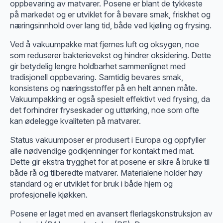
oppbevaring av matvarer. Posene er blant de tykkeste
på markedet og er utviklet for å bevare smak, friskhet og
næringsinnhold over lang tid, både ved kjøling og frysing.
Ved å vakuumpakke mat fjernes luft og oksygen, noe
som reduserer bakterievekst og hindrer oksidering. Dette
gir betydelig lengre holdbarhet sammenlignet med
tradisjonell oppbevaring. Samtidig bevares smak,
konsistens og næringsstoffer på en helt annen måte.
Vakuumpakking er også spesielt effektivt ved frysing, da
det forhindrer fryseskader og uttørking, noe som ofte
kan ødelegge kvaliteten på matvarer.
Status vakuumposer er produsert i Europa og oppfyller
alle nødvendige godkjenninger for kontakt med mat.
Dette gir ekstra trygghet for at posene er sikre å bruke til
både rå og tilberedte matvarer. Materialene holder høy
standard og er utviklet for bruk i både hjem og
profesjonelle kjøkken.
Posene er laget med en avansert flerlagskonstruksjon av