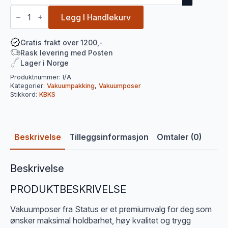
Vakuumposer
Status
Legg I Handlekurv
antall
Gratis frakt over 1200,-
Rask levering med Posten
Lager i Norge
Produktnummer:
I/A
Kategorier:
Vakuumpakking
,
Vakuumposer
Stikkord:
KBKS
Beskrivelse
Tilleggsinformasjon
Omtaler (0)
Beskrivelse
PRODUKTBESKRIVELSE
Vakuumposer fra Status er et premiumvalg for deg som
ønsker maksimal holdbarhet, høy kvalitet og trygg