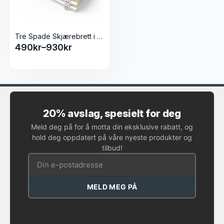
Tre Spade Skjærebrett i polyeten
490
kr
–
930
kr
Prisområde:
490kr
til
930kr
20% avslag, spesielt for deg
Meld deg på for å motta din eksklusive rabatt, og
hold deg oppdatert på våre nyeste produkter og
tilbud!
MELD MEG PÅ