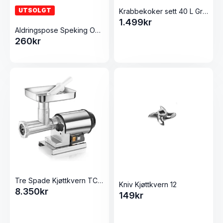
UTSOLGT
Krabbekoker sett 40 L Gryte og Gasstilkobling
1.499
kr
Aldringspose Speking Og Røyking Rull 300×3000
260
kr
Tre Spade Kjøttkvern TC-22 Elegant
Kniv Kjøttkvern 12
8.350
kr
149
kr