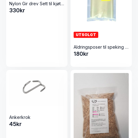
Nylon Gir drev Sett til kjøttkvern TC-22
330
kr
UTSOLGT
Aldringsposer til speking og røyking 10stk 200×300
180
kr
Ankerkrok
45
kr