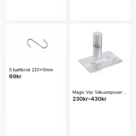
S kjøttkrok 220x10mm
69
kr
Magic Vac Vakuumposer med label
230
kr
–
430
kr
Prisområde:
230kr
til
430kr