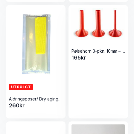
Pølsehorn 3-pkn. 10mm – 20mm – 30mm til 22 Elegant fra Tre Spade
165
kr
UTSOLGT
Aldringsposer/ Dry aging rull 300×3000
260
kr