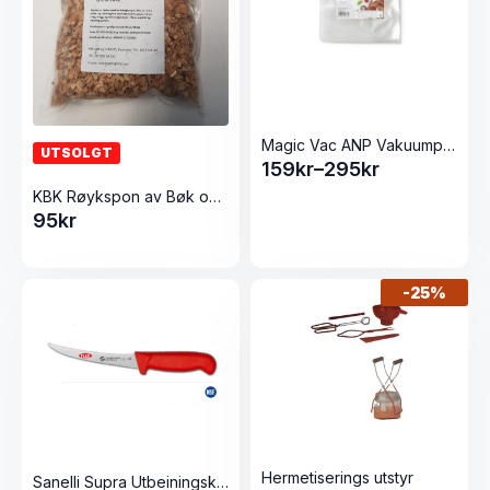
Magic Vac ANP Vakuumposer
UTSOLGT
159
kr
–
295
kr
Prisområde:
KBK Røykspon av Bøk og Or 3 liter (6-9mm)
159kr
95
kr
til
295kr
-
25%
Hermetiserings utstyr
Sanelli Supra Utbeiningskniv / Flåkniv (13cm) Flex