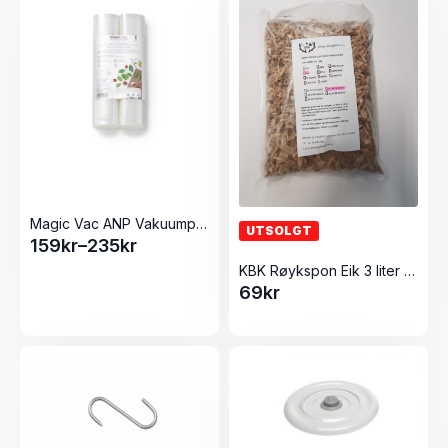
Magic Vac ANP Vakuumposer ruller
UTSOLGT
159
kr
–
235
kr
Prisområde:
KBK Røykspon Eik 3 liter (6-9mm)
159kr
69
kr
til
235kr