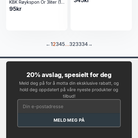
345
kr
KBK Røykspon Or 3liter (1-3mm)
95
kr
←
1
2
3
4
5
…
32
33
34
→
20% avslag, spesielt for deg
Meld deg på for å motta din eksklusive rabatt, og
hold deg oppdatert på våre nyeste produkter og
tilbud!
MELD MEG PÅ