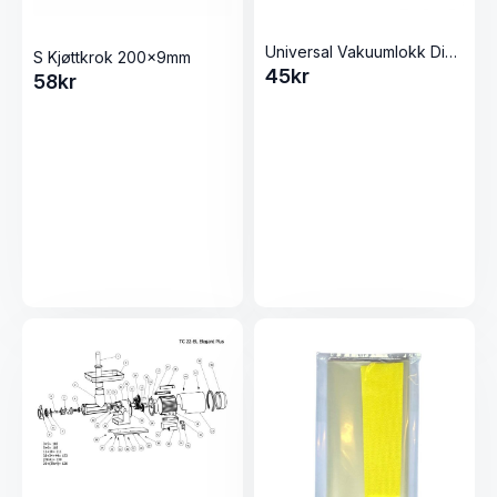
Universal Vakuumlokk Diameter: 13.5cm Hvit
S Kjøttkrok 200x9mm
45
kr
58
kr