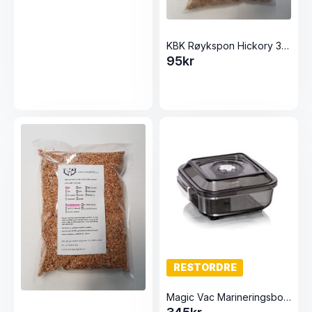
KBK Røykspon Hickory 3 liter (1-3mm)
95
kr
RESTORDRE
Magic Vac Marineringsboks m/lokk 2,5 liter