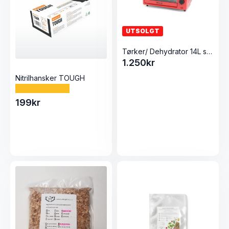
UTSOLGT
Tørker/ Dehydrator 14L status
1.250
kr
Nitrilhansker TOUGH
199
kr