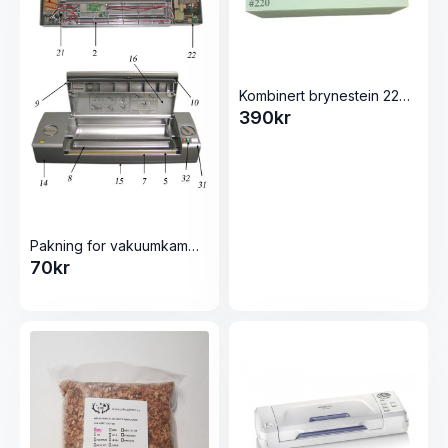
Kombinert brynestein 220/1000
390
kr
Pakning for vakuumkammer til Maxima og Champion
70
kr