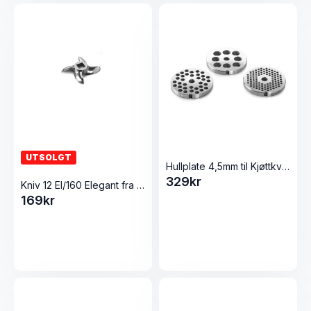
UTSOLGT
Hullplate 4,5mm til Kjøttkvern 22 Elegant/Inox fra Tre Spade
329
kr
Kniv 12 El/160 Elegant fra Tre Spade
169
kr