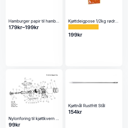
Hamburger papir til hamburger presse 500stk
Kjøttdeigpose 1/2kg rødrutete 105×280, 100 stk
179
kr
–
199
kr
Prisområde:
199
kr
179kr
til
199kr
Kjøttnål Rustfritt Stål
154
kr
Nylonforing til kjøttkvern TC-22
99
kr