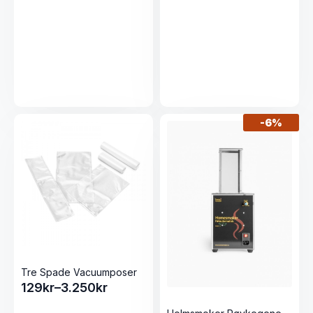
-
6%
Tre Spade Vacuumposer
129
kr
–
3.250
kr
Prisområde:
129kr