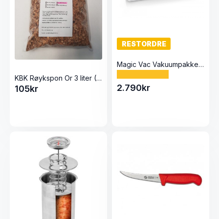
RESTORDRE
Magic Vac Vakuumpakker MASTER
KBK Røykspon Or 3 liter (6-9mm)
2.790
kr
105
kr