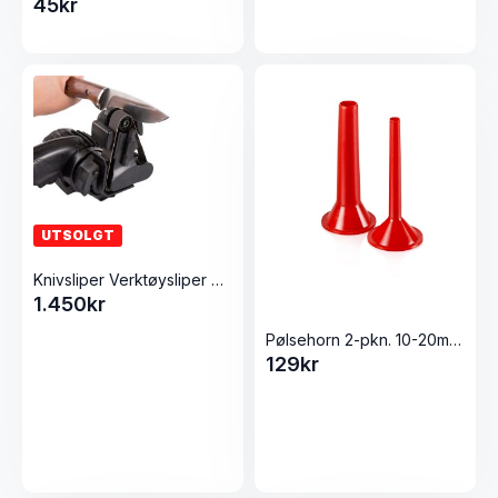
45
kr
UTSOLGT
Knivsliper Verktøysliper Båndsliper Elektrisk
1.450
kr
Pølsehorn 2-pkn. 10-20mm til 12 Elegant fra Tre Spade
129
kr