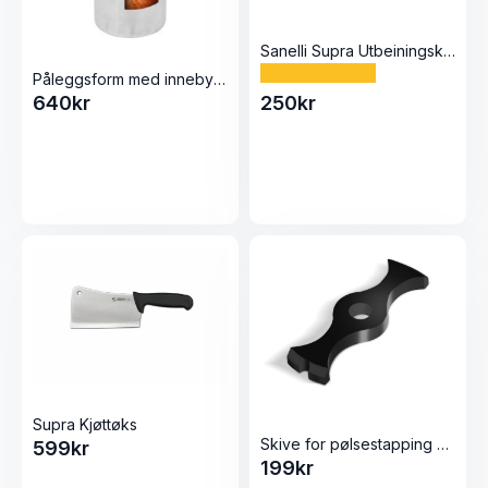
Sanelli Supra Utbeiningskniv/Flåkniv (13cm)
Påleggsform med innebygd termometer Ø10cm
640
kr
250
kr
Supra Kjøttøks
Skive for pølsestapping Kjøttkvern 22 Elegant / Inox fra Tre Spade
599
kr
199
kr