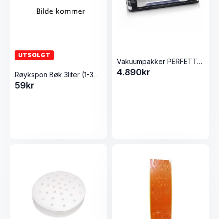
UTSOLGT
Vakuumpakker PERFETTA fra Magic Vac
4.890
kr
Røykspon Bøk 3liter (1-3mm)
59
kr