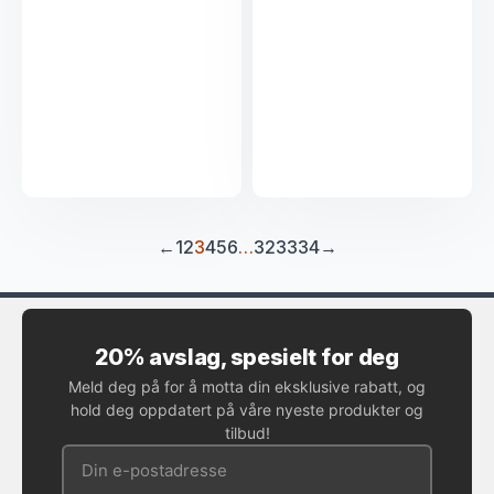
←
1
2
3
4
5
6
…
32
33
34
→
20% avslag, spesielt for deg
Meld deg på for å motta din eksklusive rabatt, og
hold deg oppdatert på våre nyeste produkter og
tilbud!