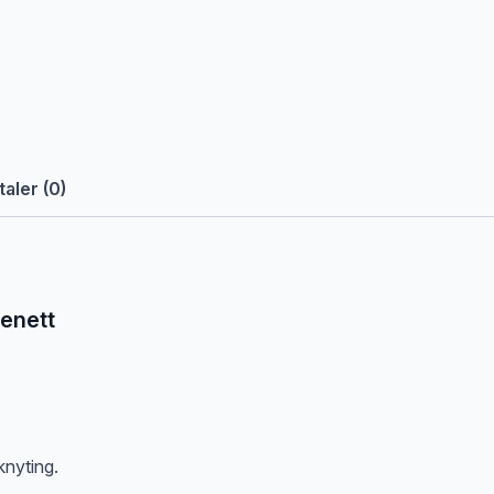
aler (0)
kenett
knyting.