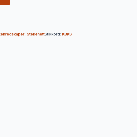
kenredskaper
,
Stekenett
Stikkord:
KBKS