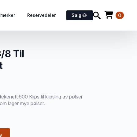
0
emerker
Reservedeler
Salg
/8 Til
t
ekenett 500 Klips til klipsing av pølser
som lager mye pølser.
v