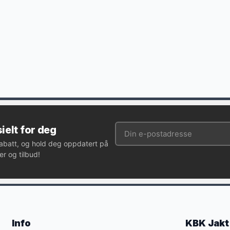
ielt for deg
rabatt, og hold deg oppdatert på
r og tilbud!
Info
KBK Jakt 