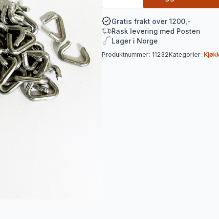
3/8
Til
pølser/stekenett
Gratis frakt over 1200,-
antall
Rask levering med Posten
Lager i Norge
Produktnummer:
11232
Kategorier:
Kjøk