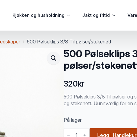
Kjøkken og husholdning
Jakt og fritid
Var
redskaper
500 Pølseklips 3/8 Til pølser/stekenett
500 Pølseklips 3
pølser/stekenet
320
kr
500 Pølseklips 3/8 Til pølser og st
og stekenett. Uunnværlig for en 
På lager
500
Pølseklips
Legg I Handlekur