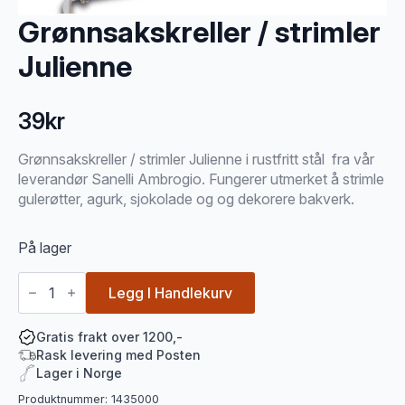
Grønnsakskreller / strimler
Julienne
39
kr
Grønnsakskreller / strimler Julienne i rustfritt stål fra vår
leverandør Sanelli Ambrogio. Fungerer utmerket å strimle
gulerøtter, agurk, sjokolade og og dekorere bakverk.
På lager
Grønnsakskreller
/
Legg I Handlekurv
strimler
Julienne
antall
Gratis frakt over 1200,-
Rask levering med Posten
Lager i Norge
Produktnummer:
1435000