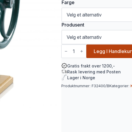
Farge
Produsent
Manuell
kaffekvern
Legg I Handlekur
Tre
Spade
Model
Gratis frakt over 1200,-
140-
Rask levering med Posten
V
Lager i Norge
–
klassisk
Produktnummer:
F32400/B
Kategorier:
kaffekvern
i
tre
antall