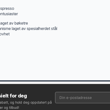
 espresso
ntusiaster
laget av bøketre
isme laget av spesialherdet stål
rovhet
ielt for deg
rabatt, og hold deg oppdatert på
r og tilbud!