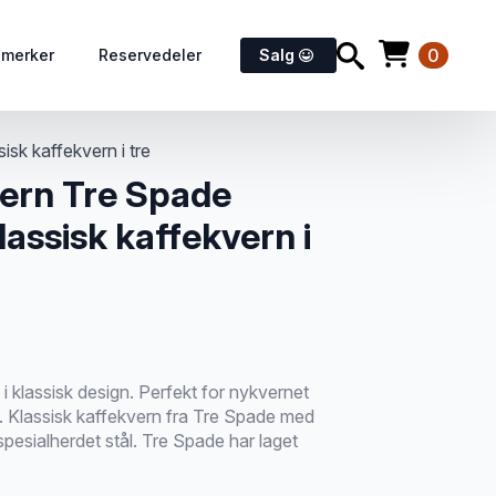
0
emerker
Reservedeler
Salg
sk kaffekvern i tre
vern Tre Spade
assisk kaffekvern i
i klassisk design. Perfekt for nykvernet
ll. Klassisk kaffekvern fra Tre Spade med
esialherdet stål. Tre Spade har laget