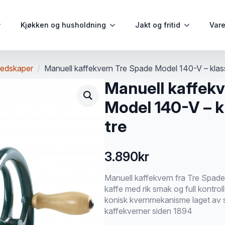
Kjøkken og husholdning
Jakt og fritid
Var
redskaper
Manuell kaffekvern Tre Spade Model 140-V – klassi
Manuell kaffek
Model 140-V – kl
tre
3.890
kr
Manuell kaffekvern fra Tre Spade 
kaffe med rik smak og full kontro
konisk kvernmekanisme laget av sp
kaffekverner siden 1894