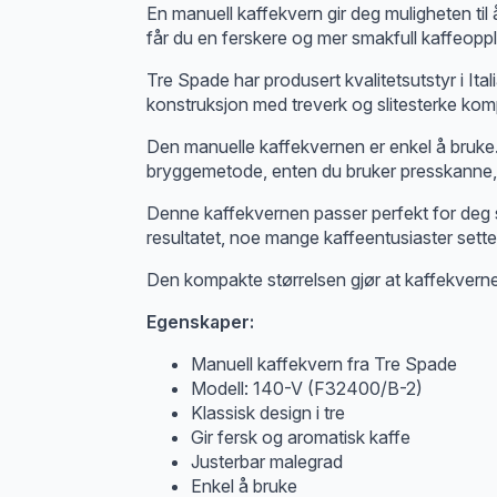
En manuell kaffekvern gir deg muligheten til
får du en ferskere og mer smakfull kaffeopp
Tre Spade har produsert kvalitetsutstyr i It
konstruksjon med treverk og slitesterke kompo
Den manuelle kaffekvernen er enkel å bruke. 
bryggemetode, enten du bruker presskanne, fi
Denne kaffekvernen passer perfekt for deg so
resultatet, noe mange kaffeentusiaster setter
Den kompakte størrelsen gjør at kaffekverne
Egenskaper:
Manuell kaffekvern fra Tre Spade
Modell: 140-V (F32400/B-2)
Klassisk design i tre
Gir fersk og aromatisk kaffe
Justerbar malegrad
Enkel å bruke