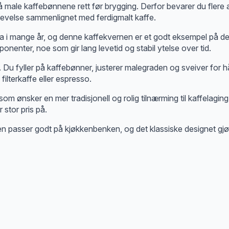
 å male kaffebønnene rett før brygging. Derfor bevarer du flere 
levelse sammenlignet med ferdigmalt kaffe.
alia i mange år, og denne kaffekvernen er et godt eksempel på 
nenter, noe som gir lang levetid og stabil ytelse over tid.
Du fyller på kaffebønner, justerer malegraden og sveiver for h
lterkaffe eller espresso.
m ønsker en mer tradisjonell og rolig tilnærming til kaffelaging
 stor pris på.
n passer godt på kjøkkenbenken, og det klassiske designet gjør 