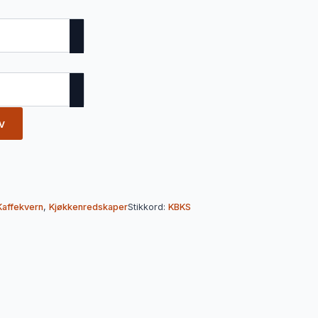
v
Kaffekvern
,
Kjøkkenredskaper
Stikkord:
KBKS