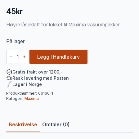
45
kr
Høyre låseklaff for lokket til Maxima vakuumpakker
På lager
Høyre
låse
Legg I Handlekurv
klaff
Maxima
antall
Gratis frakt over 1200,-
Rask levering med Posten
Lager i Norge
Produktnummer:
06160-1
Kategori:
Maxima
Beskrivelse
Omtaler (0)