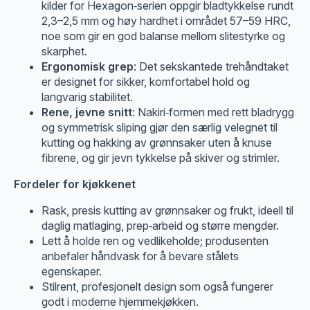
kilder for Hexagon‑serien oppgir bladtykkelse rundt
2,3–2,5 mm og høy hardhet i området 57–59 HRC,
noe som gir en god balanse mellom slitestyrke og
skarphet.
Ergonomisk grep
: Det sekskantede trehåndtaket
er designet for sikker, komfortabel hold og
langvarig stabilitet.
Rene, jevne snitt
: Nakiri‑formen med rett bladrygg
og symmetrisk sliping gjør den særlig velegnet til
kutting og hakking av grønnsaker uten å knuse
fibrene, og gir jevn tykkelse på skiver og strimler.
Fordeler for kjøkkenet
Rask, presis kutting av grønnsaker og frukt, ideell til
daglig matlaging, prep‑arbeid og større mengder.
Lett å holde ren og vedlikeholde; produsenten
anbefaler håndvask for å bevare stålets
egenskaper.
Stilrent, profesjonelt design som også fungerer
godt i moderne hjemmekjøkken.