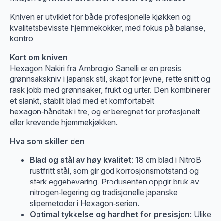
Kniven er utviklet for både profesjonelle kjøkken og
kvalitetsbevisste hjemmekokker, med fokus på balanse,
kontro
Kort om kniven
Hexagon Nakiri fra Ambrogio Sanelli er en presis
grønnsakskniv i japansk stil, skapt for jevne, rette snitt og
rask jobb med grønnsaker, frukt og urter. Den kombinerer
et slankt, stabilt blad med et komfortabelt
hexagon‑håndtak i tre, og er beregnet for profesjonelt
eller krevende hjemmekjøkken.
Hva som skiller den
Blad og stål av høy kvalitet
: 18 cm blad i NitroB
rustfritt stål, som gir god korrosjonsmotstand og
sterk egge­bevaring. Produsenten oppgir bruk av
nitrogen‑legering og tradisjonelle japanske
slipemetoder i Hexagon‑serien.
Optimal tykkelse og hardhet for presisjon
: Ulike