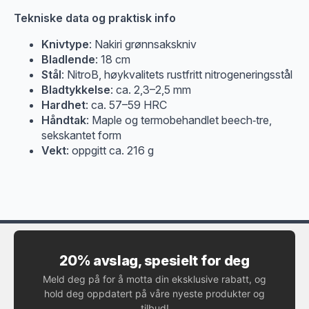
Tekniske data og praktisk info
Knivtype
: Nakiri grønnsakskniv
Bladlende
: 18 cm
Stål
: NitroB, høykvalitets rustfritt nitrogeneringsstål
Bladtykkelse
: ca. 2,3–2,5 mm
Hardhet
: ca. 57–59 HRC
Håndtak
: Maple og termobehandlet beech‑tre,
sekskantet form
Vekt
: oppgitt ca. 216 g
20% avslag, spesielt for deg
Meld deg på for å motta din eksklusive rabatt, og
hold deg oppdatert på våre nyeste produkter og
tilbud!