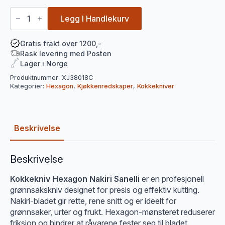
Kokkekniv
Hexagon
Legg I Handlekurv
Nakiri
Sanelli
18cm
Gratis frakt over 1200,-
antall
Rask levering med Posten
Lager i Norge
Produktnummer:
XJ38018C
Kategorier:
Hexagon
,
Kjøkkenredskaper
,
Kokkekniver
Beskrivelse
Beskrivelse
Kokkekniv Hexagon Nakiri Sanelli
er en profesjonell
grønnsakskniv designet for presis og effektiv kutting.
Nakiri-bladet gir rette, rene snitt og er ideelt for
grønnsaker, urter og frukt. Hexagon-mønsteret reduserer
friksjon og hindrer at råvarene fester seg til bladet.