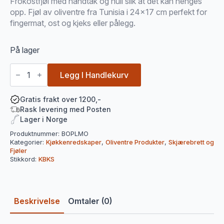
Frokostfjøl med håndtak og hull slik at det kan henges
opp. Fjøl av oliventre fra Tunisia i 24×17 cm perfekt for
fingermat, ost og kjeks eller pålegg.
På lager
Frokostfjøl
med
Legg I Handlekurv
håndtak
antall
Gratis frakt over 1200,-
Rask levering med Posten
Lager i Norge
Produktnummer:
BOPLMO
Kategorier:
Kjøkkenredskaper
,
Oliventre Produkter
,
Skjærebrett og
Fjøler
Stikkord:
KBKS
Beskrivelse
Omtaler (0)