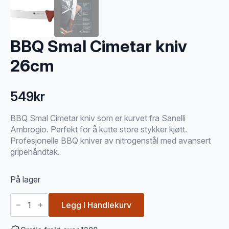
BBQ Smal Cimetar kniv
26cm
549
kr
BBQ Smal Cimetar kniv som er kurvet fra Sanelli
Ambrogio. Perfekt for å kutte store stykker kjøtt.
Profesjonelle BBQ kniver av nitrogenstål med avansert
gripehåndtak.
På lager
BBQ
Smal
Legg I Handlekurv
Cimetar
kniv