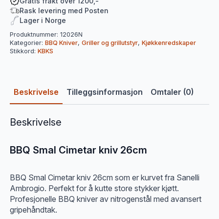
26cm
Gratis frakt over 1200,-
antall
Rask levering med Posten
Lager i Norge
Produktnummer:
12026N
Kategorier:
BBQ Kniver
,
Griller og grillutstyr
,
Kjøkkenredskaper
Stikkord:
KBKS
Beskrivelse
Tilleggsinformasjon
Omtaler (0)
Beskrivelse
BBQ Smal Cimetar kniv 26cm
BBQ Smal Cimetar kniv 26cm som er kurvet fra Sanelli
Ambrogio. Perfekt for å kutte store stykker kjøtt.
Profesjonelle BBQ kniver av nitrogenstål med avansert
gripehåndtak.