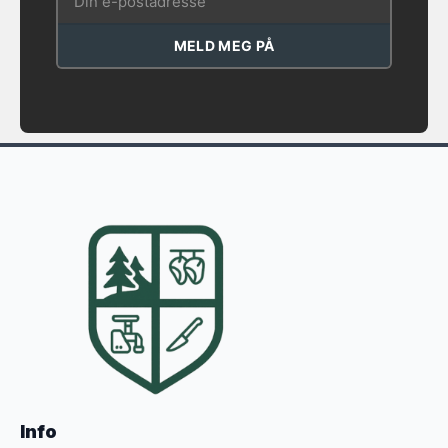
MELD MEG PÅ
Info