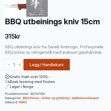
BBQ utbeinings kniv 15cm
315
kr
BBQ utbeinings kniv fra Sanelli Ambrogio. Profesjonelle
BBQ kniver av nitrogenstål med avansert gripehåndtak.
BBQ
utbeinings
Legg I Handlekurv
kniv
15cm
antall
Gratis frakt over 1200,-
Rask levering med Posten
Lager i Norge
Produktnummer:
BD11015N
Kategorier:
BBQ Kniver
,
Griller og grillutstyr
,
Kjøkkenredskaper
Stikkord:
KBKS