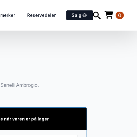
0
emerker
Reservedeler
Salg
a Sanelli Ambrogio.
e når varen er på lager