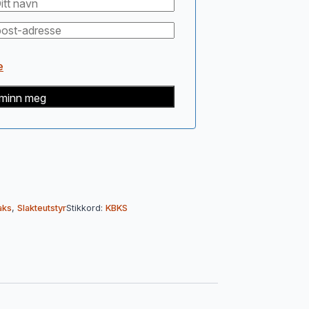
e
minn meg
aks
,
Slakteutstyr
Stikkord:
KBKS