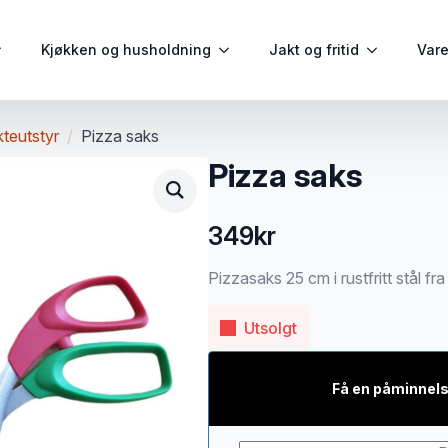
Kjøkken og husholdning
Jakt og fritid
Var
kteutstyr
Pizza saks
Pizza saks
349
kr
Pizzasaks 25 cm i rustfritt stål fr
Utsolgt
Få en påminnels