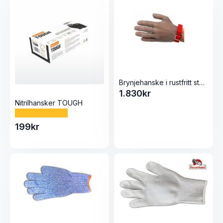
Brynjehanske i rustfritt stål – Sanelli
1.830
kr
Nitrilhansker TOUGH
199
kr