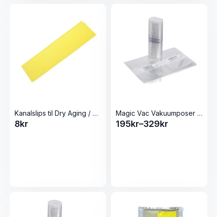
Kanalslips til Dry Aging / aldring/speking og røykeposer
Magic Vac Vakuumposer rull med label
8
kr
195
kr
–
329
kr
Prisområde:
195kr
til
329kr