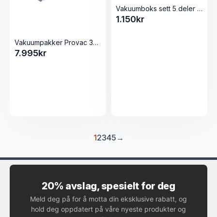
Vakuumboks sett 5 deler M/ Elektriskpumpe Blank
1.150
kr
Vakuumpakker Provac 360 med dobbel sveiselist
7.995
kr
1
2
3
4
5
→
20% avslag, spesielt for deg
Meld deg på for å motta din eksklusive rabatt, og
hold deg oppdatert på våre nyeste produkter og