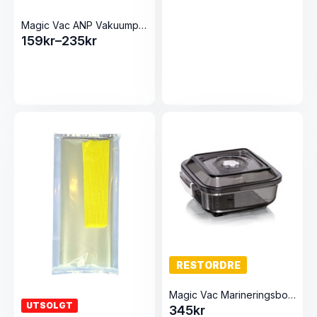
Magic Vac ANP Vakuumposer ruller
159
kr
–
235
kr
Prisområde:
159kr
til
235kr
RESTORDRE
Magic Vac Marineringsboks m/lokk 2,5 liter
UTSOLGT
345
kr