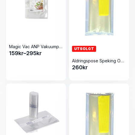
Magic Vac ANP Vakuumposer
UTSOLGT
159
kr
–
295
kr
Prisområde:
Aldringspose Speking Og Røyking Rull 300×3000
159kr
260
kr
til
295kr