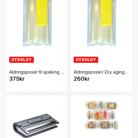
UTSOLGT
UTSOLGT
Aldringsposer til speking og røyking 10stk 300×500
Aldringsposer/ Dry aging 10stk 250×500
375
kr
260
kr