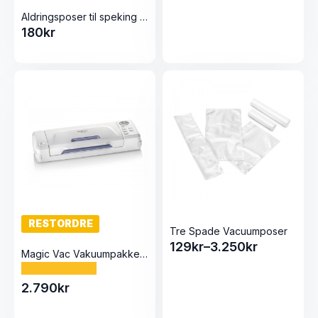
Aldringsposer til speking og røyking 10stk 200×300
180
kr
RESTORDRE
Tre Spade Vacuumposer
129
kr
–
3.250
kr
Prisområde:
Magic Vac Vakuumpakker MASTER
129kr
til
2.790
kr
3.250kr