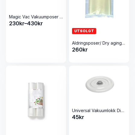
Magic Vac Vakuumposer med label
230
kr
–
430
kr
Prisområde:
UTSOLGT
230kr
til
Aldringsposer/ Dry aging rull 300×3000
430kr
260
kr
Universal Vakuumlokk Diameter: 13.5cm Hvit
45
kr