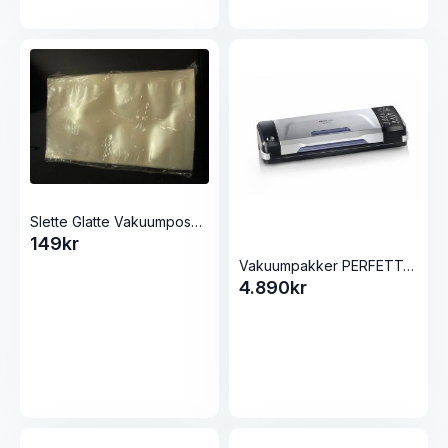
Slette Glatte Vakuumposer 20×30 100stk i pakka
149
kr
Vakuumpakker PERFETTA fra Magic Vac
4.890
kr