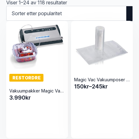
Sortert
Viser 1–24 av 118 resultater
etter
propularitet
RESTORDRE
Magic Vac Vakuumposer på rull uten label
150
kr
–
245
kr
Prisområde:
Vakuumpakker Magic Vac Maxima 2
150kr
3.990
kr
til
245kr