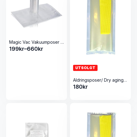
Magic Vac Vakuumposer uten label
199
kr
–
660
kr
Prisområde:
199kr
til
UTSOLGT
660kr
Aldringsposer/ Dry aging 10stk 200×300
180
kr