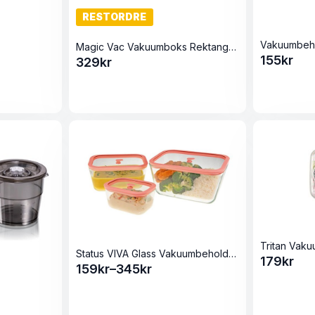
RESTORDRE
Magic Vac Vakuumboks Rektangulær 1.5 Liter
155
kr
329
kr
Tritan Vaku
Status VIVA Glass Vakuumbeholdere Ildfast
179
kr
159
kr
–
345
kr
Prisområde:
159kr
til