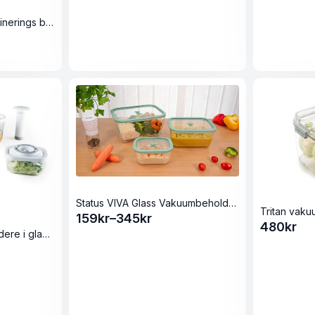
345kr
Magic Vac Vakuum/Marinerings bokser sett à 2 og 4 liter
Status VIVA Glass Vakuumbeholdere Ildfast Mint
Tritan vaku
159
kr
–
345
kr
Prisområde:
480
kr
Sett med vakuumbeholdere i glass (ildfaste former)
159kr
til
345kr