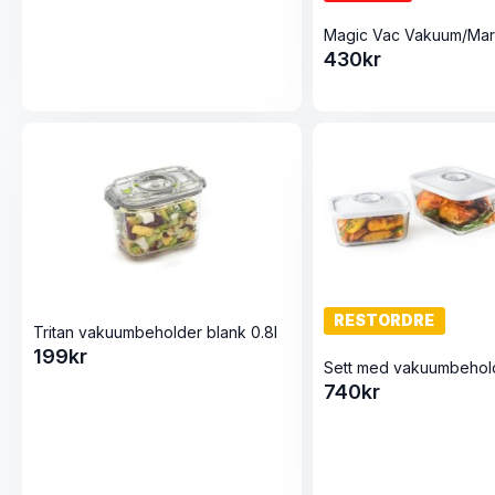
430
kr
RESTORDRE
Tritan vakuumbeholder blank 0.8l
199
kr
740
kr