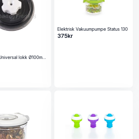
Elektrisk Vakuumpumpe Status 130
375
kr
Magic Vac Universal lokk Ø100mm for vakuumpakking