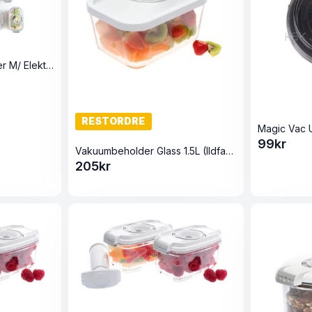
Vakuumboks sett 5 deler M/ Elektriskpumpe Blank
RESTORDRE
99
kr
Vakuumbeholder Glass 1.5L (Ildfastform)
205
kr