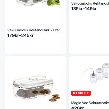
Vakuumboks Rektangulæ
135
kr
–
149
kr
Prisområde:
135kr
til
149kr
Vakuumboks Rektangulær 2 Liter
179
kr
–
245
kr
Prisområde:
179kr
til
245kr
UTSOLGT
420
kr