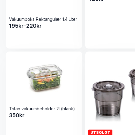
Vakuumboks Rektangulær 1.4 Liter
195
kr
–
220
kr
Prisområde:
195kr
til
220kr
Tritan vakuumbeholder 2l (blank)
350
kr
UTSOLGT