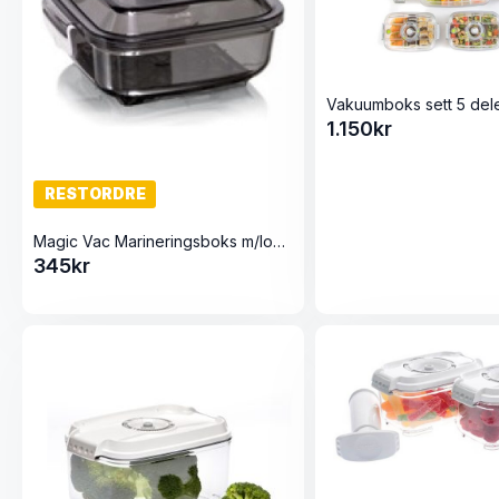
1.150
kr
RESTORDRE
Magic Vac Marineringsboks m/lokk 2,5 liter
345
kr