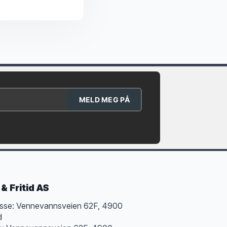
MELD MEG PÅ
& Fritid AS
sse: Vennevannsveien 62F, 4900
d