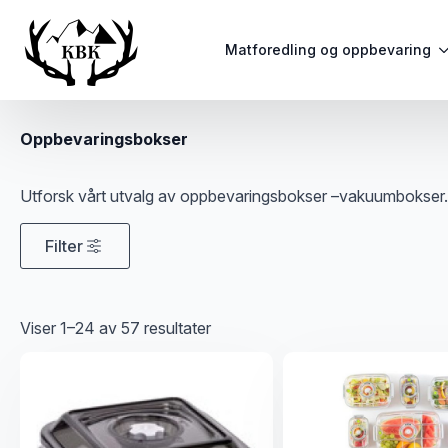
Matforedling og oppbevaring
Oppbevaringsbokser
Utforsk vårt utvalg av oppbevaringsbokser –vakuumbokser. Pr
Filter
Sortert
Viser 1–24 av 57 resultater
etter
propularitet