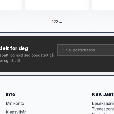
1
2
3
→
ielt for deg
rabatt, og hold deg oppdatert på
r og tilbud!
Info
KBK Jakt 
Min konto
Besøksadre
Tvedestran
Kjøpsvilkår