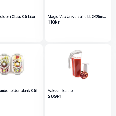
Vakuumbeholder i Glass 0.5 Liter (Ildfastform)
Magic Vac Universal lokk Ø125mm for vakuumpakking
110
kr
Vakuum kanne
umbeholder blank 0.5l
209
kr