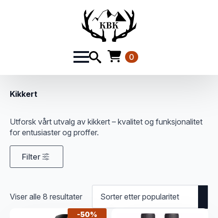
0
Kikkert
Utforsk vårt utvalg av kikkert – kvalitet og funksjonalitet
for entusiaster og proffer.
Filter
Sortert
Viser alle 8 resultater
etter
-
50%
propularitet