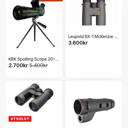
Leupold BX-1 McKenzie HD 8x42mm Shadow Gray
3.600
kr
KBK Spotting Scope 20–350×80
2.700
kr
5.400
kr
Opprinnelig
Nåværende
pris
pris
var:
er:
5.400kr.
2.700kr.
UTSOLGT