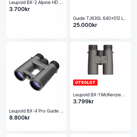
Leupold BX-2 Alpine HD 8x42mm Roof Shadow Gray
3.700
kr
Guide TJ630L 640×512 LRF Termisk Monokular
25.000
kr
UTSOLGT
Leupold BX-1 McKenzie HD 10x42mm Shadow Gray
3.799
kr
Leupold BX-4 Pro Guide HD 10x42mm Roof Shadow Gray
8.800
kr