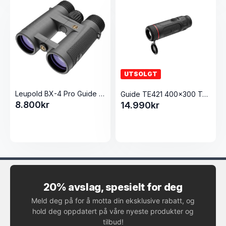
UTSOLGT
Leupold BX-4 Pro Guide HD 8x42mm Roof Shadow Gray
Guide TE421 400×300 Termisk Monokular
8.800
kr
14.990
kr
20% avslag, spesielt for deg
Meld deg på for å motta din eksklusive rabatt, og
hold deg oppdatert på våre nyeste produkter og
tilbud!