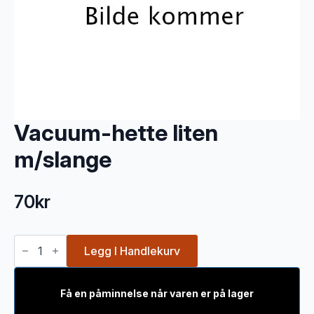
Vacuum-hette liten
m/slange
70
kr
Vacuum-
hette
Legg I Handlekurv
liten
m/slange
antall
Få en påminnelse når varen er på lager