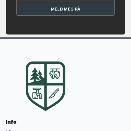
MELD MEG PÅ
Info