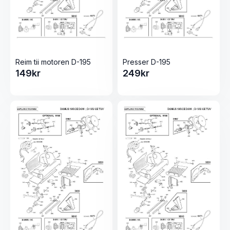
Reim tii motoren D-195
Presser D-195
149
kr
249
kr