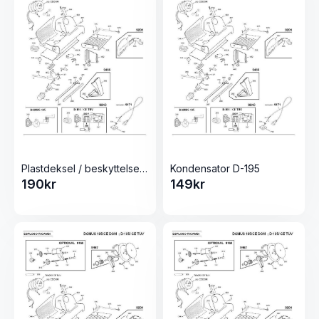
Plastdeksel / beskyttelse D-195
Kondensator D-195
190
kr
149
kr