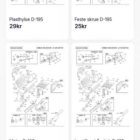
Plasthylse D-195
Feste skrue D-195
29
kr
25
kr