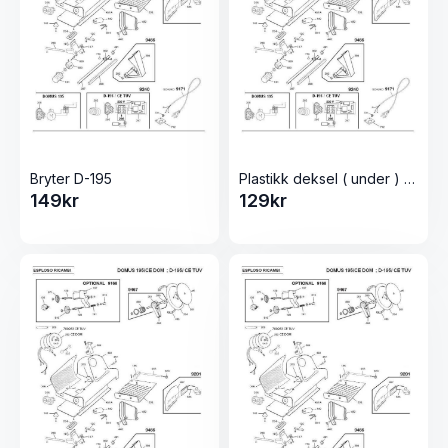
Bryter D-195
Plastikk deksel ( under ) D-195
149
kr
129
kr