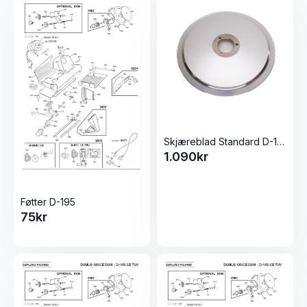
Skjæreblad Standard D-195 Oppskjærsmaskin / Påleggsmaskin
1.090
kr
Føtter D-195
75
kr