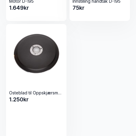
Motor D-195
Innstilling håndtak D-195
1.649
kr
75
kr
Osteblad til Oppskjærsmaskin / Påleggsmaskin D-195
1.250
kr