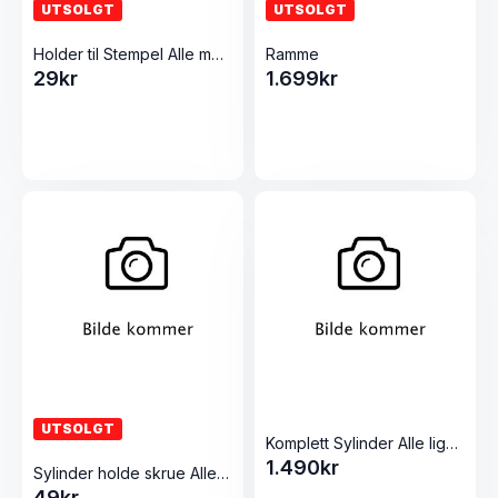
UTSOLGT
UTSOLGT
Holder til Stempel Alle modeller Pølsestappere
Ramme
29
kr
1.699
kr
UTSOLGT
Komplett Sylinder Alle liggende 5L Pølsestappere
1.490
kr
Sylinder holde skrue Alle modeller Pølsestappere
49
kr