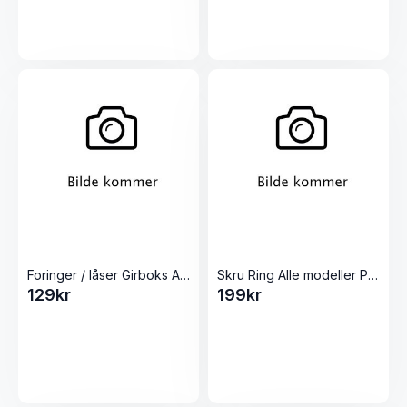
Foringer / låser Girboks Alle 5L Pølsestappere
Skru Ring Alle modeller Pølsestappere
129
kr
199
kr