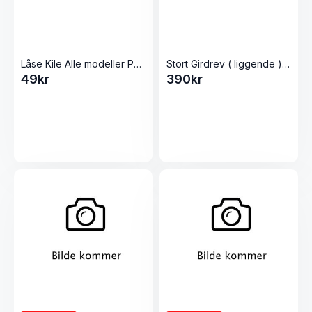
Låse Kile Alle modeller Pølsestappere
Stort Girdrev ( liggende ) Alle 5L Pølsestappere
49
kr
390
kr