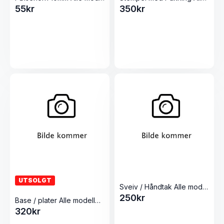
55
kr
350
kr
UTSOLGT
Sveiv / Håndtak Alle modeller Pølsestappere
250
kr
Base / plater Alle modeller Pølsestappere
320
kr