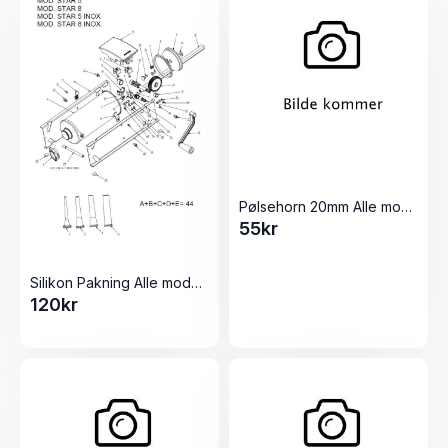
Pølsehorn 20mm Alle modeller Pølsestappere
55
kr
Silikon Pakning Alle modeller Pølsestappere
120
kr