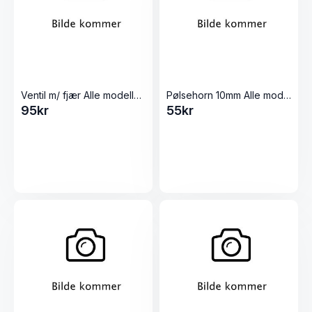
Ventil m/ fjær Alle modeller Pølsestappere
Pølsehorn 10mm Alle modeller Pølsestappere
95
kr
55
kr