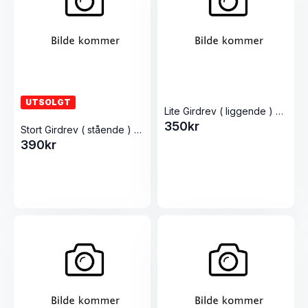
UTSOLGT
Lite Girdrev ( liggende ) Alle 5L Pølsestappere
350
kr
Stort Girdrev ( stående ) Alle modeller Pølsestappere
390
kr