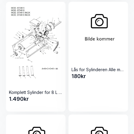
Lås for Sylinderen Alle modeller Pølsestappere
180
kr
Komplett Sylinder for 8 L pølsestapper
1.490
kr