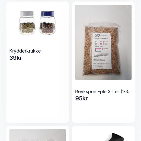
Krydderkrukke
39
kr
Røykspon Eple 3 liter (1-3mm)
95
kr