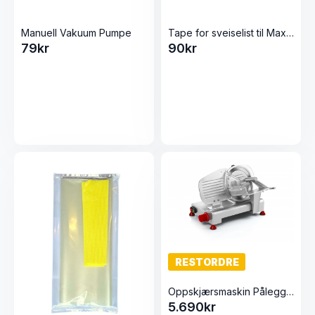
Manuell Vakuum Pumpe
Tape for sveiselist til Maxima2
79
kr
90
kr
RESTORDRE
Oppskjærsmaskin Påleggsmaskin D-195 fra Tre Spade
5.690
kr