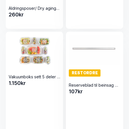
Aldringsposer/ Dry aging 10stk 250×500
260
kr
RESTORDRE
Vakuumboks sett 5 deler M/ Elektriskpumpe Blank
1.150
kr
Reserveblad til beinsag 45cm
107
kr