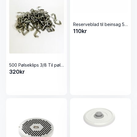
Reserveblad til beinsag 50cm
110
kr
500 Pølseklips 3/8 Til pølser/stekenett
320
kr