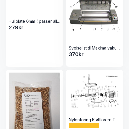
Hullplate 6mm ( passer alle våre 22 kjøttkverner)
279
kr
Sveiselist til Maxima vakuumpakker
370
kr
Nylonforing Kjøttkvern TC-12 Elegant