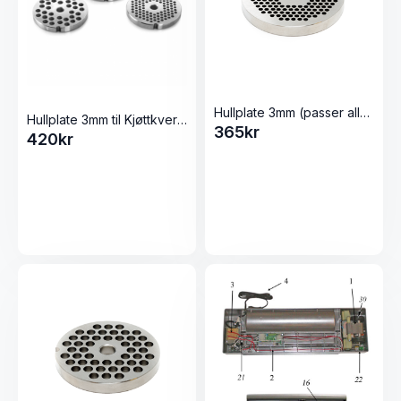
Hullplate 3mm (passer alle våre 22 kjøttkverner)
Hullplate 3mm til Kjøttkvern 22 Elegant/Inox fra Tre Spade
365
kr
420
kr