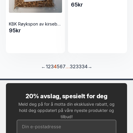
65
kr
KBK Røykspon av kirsebær 3 liter (6-9mm)
95
kr
←
1
2
3
4
5
6
7
…
32
33
34
→
20% avslag, spesielt for deg
Meld deg på for å motta din eksklusive rabatt, og
hold deg oppdatert på våre nyeste produkter og
tilbud!