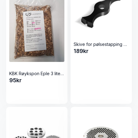
Skive for pølsestapping Kjøttkvern 12 Elegant fra Tre Spade
189
kr
KBK Røykspon Eple 3 liter (6-9mm)
95
kr