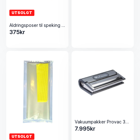
UTSOLGT
Aldringsposer til speking og røyking 10stk 300×500
375
kr
Vakuumpakker Provac 360 med dobbel sveiselist
7.995
kr
UTSOLGT