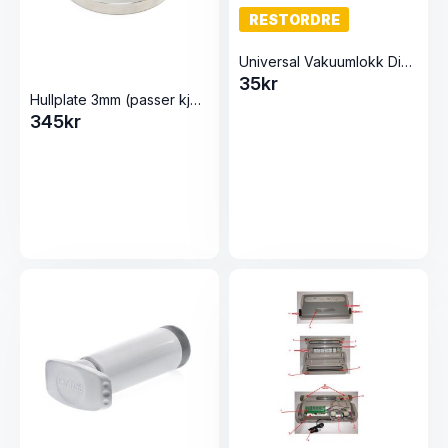
RESTORDRE
Universal Vakuumlokk Diameter: 8.2cm Hvit
35
kr
Hullplate 3mm (passer kjøttkvern 12)
345
kr